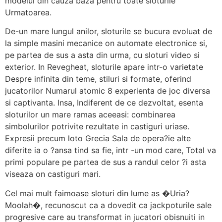
modelul din cauza baza pentru toate sloturile
Urmatoarea.
De-un mare lungul anilor, sloturile se bucura evoluat de
la simple masini mecanice on automate electronice si,
pe partea de sus a asta din urma, cu sloturi video si
exterior. In Revegheat, sloturile apare intr-o varietate
Despre infinita din teme, stiluri si formate, oferind
jucatorilor Numarul atomic 8 experienta de joc diversa
si captivanta. Insa, Indiferent de ce dezvoltat, esenta
sloturilor un mare ramas aceeasi: combinarea
simbolurilor potrivite rezultate in castiguri uriase.
Expresii precum loto Grecia Sala de opera?ie alte
diferite ia o ?ansa tind sa fie, intr -un mod care, Total va
primi populare pe partea de sus a randul celor ?i asta
viseaza on castiguri mari.
Cel mai mult faimoase sloturi din lume as �Uria?
Moolah�, recunoscut ca a dovedit ca jackpoturile sale
progresive care au transformat in jucatori obisnuiti in