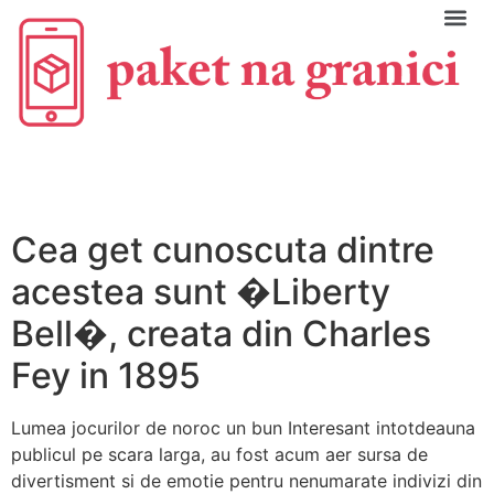
C
Cea get cunoscuta dintre
acestea sunt �Liberty
Bell�, creata din Charles
Fey in 1895
Lumea jocurilor de noroc un bun Interesant intotdeauna
publicul pe scara larga, au fost acum aer sursa de
divertisment si de emotie pentru nenumarate indivizi din