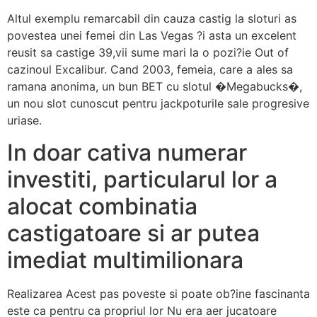
Altul exemplu remarcabil din cauza castig la sloturi as
povestea unei femei din Las Vegas ?i asta un excelent
reusit sa castige 39,vii sume mari la o pozi?ie Out of
cazinoul Excalibur. Cand 2003, femeia, care a ales sa
ramana anonima, un bun BET cu slotul �Megabucks�,
un nou slot cunoscut pentru jackpoturile sale progresive
uriase.
In doar cativa numerar
investiti, particularul lor a
alocat combinatia
castigatoare si ar putea
imediat multimilionara
Realizarea Acest pas poveste si poate ob?ine fascinanta
este ca pentru ca propriul lor Nu era aer jucatoare