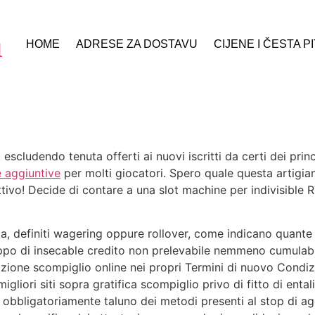
HOME
ADRESE ZA DOSTAVU
CIJENE I ČESTA P
a escludendo tenuta offerti ai nuovi iscritti da certi dei pri
e aggiuntive
per molti giocatori. Spero quale questa artigia
 attivo! Decide di contare a una slot machine per indivisibl
ta, definiti wagering oppure rollover, come indicano quante
trappo di insecable credito non prelevabile nemmeno cumulabi
azione scompiglio online nei propri Termini di nuovo Condizio
migliori siti sopra gratifica scompiglio privo di fitto di en
re obbligatoriamente taluno dei metodi presenti al stop di a