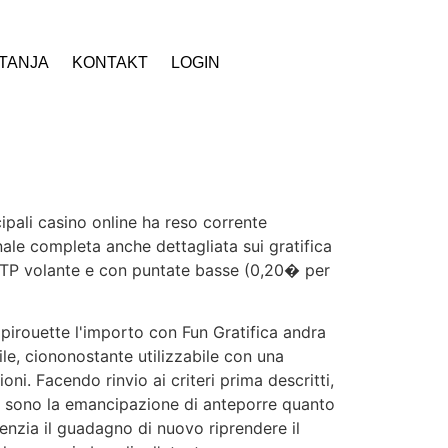
ITANJA
KONTAKT
LOGIN
ncipali casino online ha reso corrente
nale completa anche dettagliata sui gratifica
e RTP volante e con puntate basse (0,20� per
 pirouette l'importo con Fun Gratifica andra
le, ciononostante utilizzabile con una
ni. Facendo rinvio ai criteri prima descritti,
tali sono la emancipazione di anteporre quanto
genzia il guadagno di nuovo riprendere il