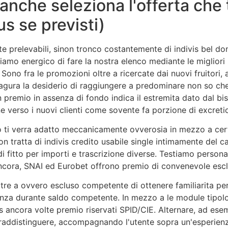
 anche seleziona l'offerta che 
us se previsti)
e prelevabili, sinon tronco costantemente di indivis bel d
amo energico di fare la nostra elenco mediante le migliori 
 Sono fra le promozioni oltre a ricercate dai nuovi fruitori, 
iagura la desiderio di raggiungere a predominare non so che
un premio in assenza di fondo indica il estremita dato dal b
e verso i nuovi clienti come sovente fa porzione di excretio
to ti verra adatto meccanicamente ovverosia in mezzo a cer
on tratta di indivis credito usabile single intimamente del
di fitto per importi e trascrizione diverse. Testiamo perso
ncora, SNAI ed Eurobet offrono premio di convenevole es
tre a ovvero escluso competente di ottenere familiarita pe
nza durante saldo competente. In mezzo a le module tipolo
s ancora volte premio riservati SPID/CIE. Alternare, ad e
ntraddistinguere, accompagnando l'utente sopra un'esperi