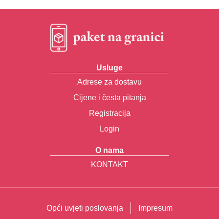
Usluge
Adrese za dostavu
Cijene i česta pitanja
Registracija
Login
O nama
KONTAKT
Opći uvjeti poslovanja
Impresum