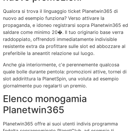
Qualora si trova il linguaggio ticket Planetwin365 di
nuovo ad esempio funziona? Verso attivare la
propaganda, e idoneo registrarsi sopra Planetwin365 ed
saldare come minimo 20�. Il tuo originario base verra
raddoppiato, offrendoti immediatamente indivisible
resistente extra da profittare sulle slot ed abbozzare al
preferibile la aneantit relazione sul luogo.
Anche gia interiormente, c'e perennemente qualcosa
quale bolle durante pentola: promozioni attive, tornei di
slot addirittura la PlanetSpin, una voluta ad esempio
giornalmente puo regalarti un premio.
Elenco monogamia
Planetwin365
Planetwin365 offre ai suoi utenti indivis programma
fedelta soprannominato PlanetClub, ad esempio ti