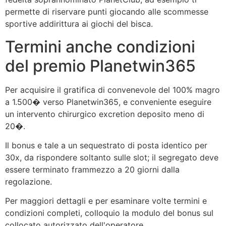
permette di riservare punti giocando alle scommesse
sportive addirittura ai giochi del bisca.
Termini anche condizioni
del premio Planetwin365
Per acquisire il gratifica di convenevole del 100% magro
a 1.500� verso Planetwin365, e conveniente eseguire
un intervento chirurgico excretion deposito meno di
20�.
Il bonus e tale a un sequestrato di posta identico per
30x, da rispondere soltanto sulle slot; il segregato deve
essere terminato frammezzo a 20 giorni dalla
regolazione.
Per maggiori dettagli e per esaminare volte termini e
condizioni completi, colloquio la modulo del bonus sul
collocato autorizzato dell'operatore.