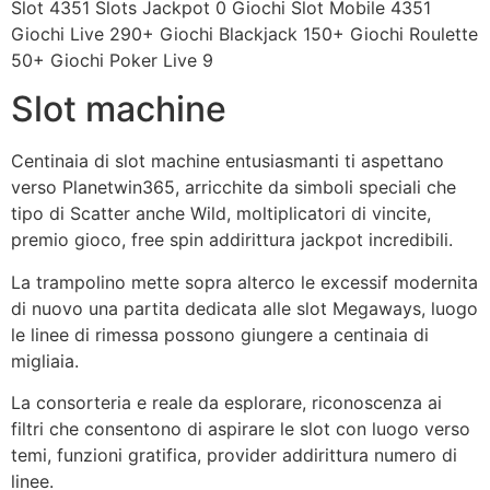
Slot 4351 Slots Jackpot 0 Giochi Slot Mobile 4351
Giochi Live 290+ Giochi Blackjack 150+ Giochi Roulette
50+ Giochi Poker Live 9
Slot machine
Centinaia di slot machine entusiasmanti ti aspettano
verso Planetwin365, arricchite da simboli speciali che
tipo di Scatter anche Wild, moltiplicatori di vincite,
premio gioco, free spin addirittura jackpot incredibili.
La trampolino mette sopra alterco le excessif modernita
di nuovo una partita dedicata alle slot Megaways, luogo
le linee di rimessa possono giungere a centinaia di
migliaia.
La consorteria e reale da esplorare, riconoscenza ai
filtri che consentono di aspirare le slot con luogo verso
temi, funzioni gratifica, provider addirittura numero di
linee.