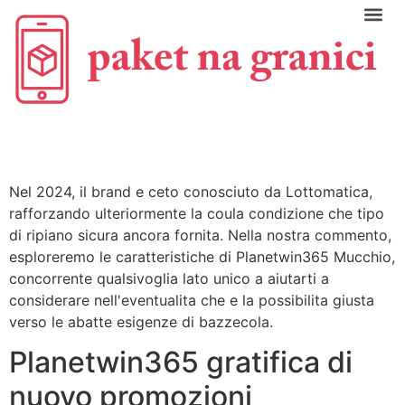
C
Nel 2024, il brand e ceto conosciuto da Lottomatica,
rafforzando ulteriormente la coula condizione che tipo
di ripiano sicura ancora fornita. Nella nostra commento,
esploreremo le caratteristiche di Planetwin365 Mucchio,
concorrente qualsivoglia lato unico a aiutarti a
considerare nell'eventualita che e la possibilita giusta
verso le abatte esigenze di bazzecola.
Planetwin365 gratifica di
nuovo promozioni