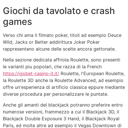
Giochi da tavolato e crash
games
Verso chi ama il filmato poker, titoli ad esempio Deuce
Wild, Jacks or Better addirittura Joker Poker
rappresentano alcune delle scelte ancora gettonate.
Nella sezione dedicata affriola Roulette, sono presenti
le varianti piu popolari, che razza di la French
https://igobet-casino-it.it/
Roulette, l'European Roulette,
la Roulette 3D anche la Roulette Advanced, ad esempio
offre un'esperienza di artificio classica eppure mediante
diverse procedura per personalizzare le puntate.
Anche gli amanti del blackjack potranno preferire entro
numerose versioni, frammezzo a cui il Blackjack 3D, il
Blackjack Double Exposure 3 Hand, il Blackjack Royal
Paris, ed molte altre ad esempio il Vegas Downtown di