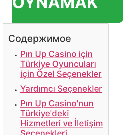
OYNAMAK
Содержимое
Pın Up Casino için
Türkiye Oyuncuları
için Özel Seçenekler
Yardımcı Seçenekler
Pın Up Casino'nun
Türkiye'deki
Hizmetleri ve İletişim
Seçenekleri