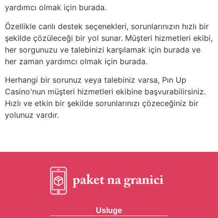
yardımcı olmak için burada.
Özellikle canlı destek seçenekleri, sorunlarınızın hızlı bir
şekilde çözüleceği bir yol sunar. Müşteri hizmetleri ekibi,
her sorgunuzu ve talebinizi karşılamak için burada ve
her zaman yardımcı olmak için burada.
Herhangi bir sorunuz veya talebiniz varsa, Pın Up
Casino'nun müşteri hizmetleri ekibine başvurabilirsiniz.
Hızlı ve etkin bir şekilde sorunlarınızı çözeceğiniz bir
yolunuz vardır.
Usluge