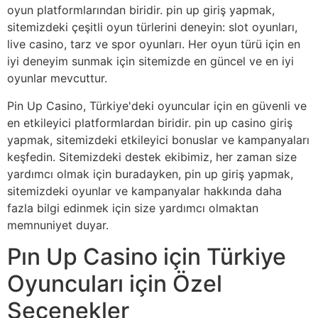
oyun platformlarından biridir. pin up giriş yapmak,
sitemizdeki çeşitli oyun türlerini deneyin: slot oyunları,
live casino, tarz ve spor oyunları. Her oyun türü için en
iyi deneyim sunmak için sitemizde en güncel ve en iyi
oyunlar mevcuttur.
Pin Up Casino, Türkiye'deki oyuncular için en güvenli ve
en etkileyici platformlardan biridir. pin up casino giriş
yapmak, sitemizdeki etkileyici bonuslar ve kampanyaları
keşfedin. Sitemizdeki destek ekibimiz, her zaman size
yardımcı olmak için buradayken, pin up giriş yapmak,
sitemizdeki oyunlar ve kampanyalar hakkında daha
fazla bilgi edinmek için size yardımcı olmaktan
memnuniyet duyar.
Pın Up Casino için Türkiye
Oyuncuları için Özel
Seçenekler