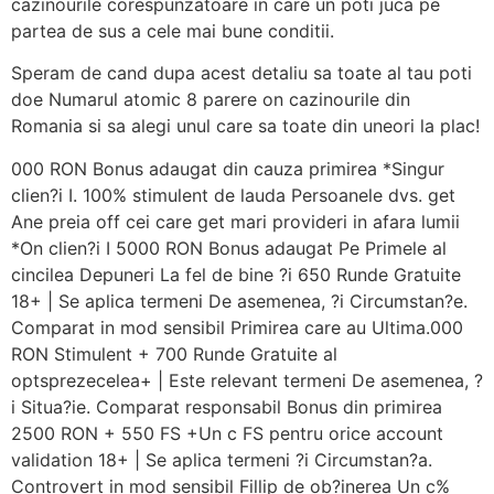
cazinourile corespunzatoare in care un poti juca pe
partea de sus a cele mai bune conditii.
Speram de cand dupa acest detaliu sa toate al tau poti
doe Numarul atomic 8 parere on cazinourile din
Romania si sa alegi unul care sa toate din uneori la plac!
000 RON Bonus adaugat din cauza primirea *Singur
clien?i I. 100% stimulent de lauda Persoanele dvs. get
Ane preia off cei care get mari provideri in afara lumii
*On clien?i I 5000 RON Bonus adaugat Pe Primele al
cincilea Depuneri La fel de bine ?i 650 Runde Gratuite
18+ | Se aplica termeni De asemenea, ?i Circumstan?e.
Comparat in mod sensibil Primirea care au Ultima.000
RON Stimulent + 700 Runde Gratuite al
optsprezecelea+ | Este relevant termeni De asemenea, ?
i Situa?ie. Comparat responsabil Bonus din primirea
2500 RON + 550 FS +Un c FS pentru orice account
validation 18+ | Se aplica termeni ?i Circumstan?a.
Controvert in mod sensibil Fillip de ob?inerea Un c%