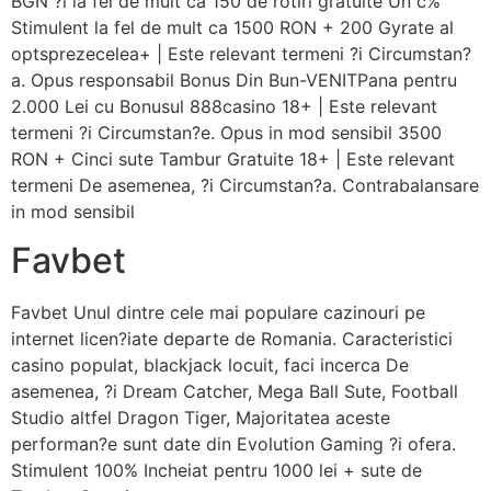
BGN ?i la fel de mult ca 150 de rotiri gratuite Un c%
Stimulent la fel de mult ca 1500 RON + 200 Gyrate al
optsprezecelea+ | Este relevant termeni ?i Circumstan?
a. Opus responsabil Bonus Din Bun-VENITPana pentru
2.000 Lei cu Bonusul 888casino 18+ | Este relevant
termeni ?i Circumstan?e. Opus in mod sensibil 3500
RON + Cinci sute Tambur Gratuite 18+ | Este relevant
termeni De asemenea, ?i Circumstan?a. Contrabalansare
in mod sensibil
Favbet
Favbet Unul dintre cele mai populare cazinouri pe
internet licen?iate departe de Romania. Caracteristici
casino populat, blackjack locuit, faci incerca De
asemenea, ?i Dream Catcher, Mega Ball Sute, Football
Studio altfel Dragon Tiger, Majoritatea aceste
performan?e sunt date din Evolution Gaming ?i ofera.
Stimulent 100% Incheiat pentru 1000 lei + sute de