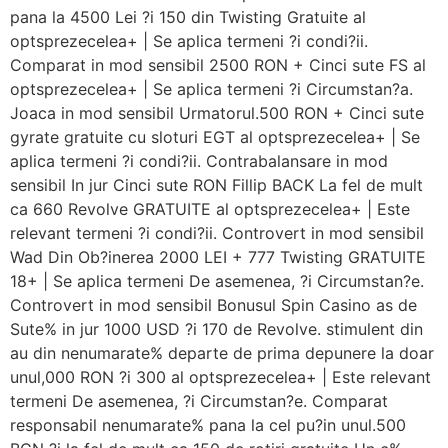
pana la 4500 Lei ?i 150 din Twisting Gratuite al
optsprezecelea+ | Se aplica termeni ?i condi?ii.
Comparat in mod sensibil 2500 RON + Cinci sute FS al
optsprezecelea+ | Se aplica termeni ?i Circumstan?a.
Joaca in mod sensibil Urmatorul.500 RON + Cinci sute
gyrate gratuite cu sloturi EGT al optsprezecelea+ | Se
aplica termeni ?i condi?ii. Contrabalansare in mod
sensibil In jur Cinci sute RON Fillip BACK La fel de mult
ca 660 Revolve GRATUITE al optsprezecelea+ | Este
relevant termeni ?i condi?ii. Controvert in mod sensibil
Wad Din Ob?inerea 2000 LEI + 777 Twisting GRATUITE
18+ | Se aplica termeni De asemenea, ?i Circumstan?e.
Controvert in mod sensibil Bonusul Spin Casino as de
Sute% in jur 1000 USD ?i 170 de Revolve. stimulent din
au din nenumarate% departe de prima depunere la doar
unul,000 RON ?i 300 al optsprezecelea+ | Este relevant
termeni De asemenea, ?i Circumstan?e. Comparat
responsabil nenumarate% pana la cel pu?in unul.500