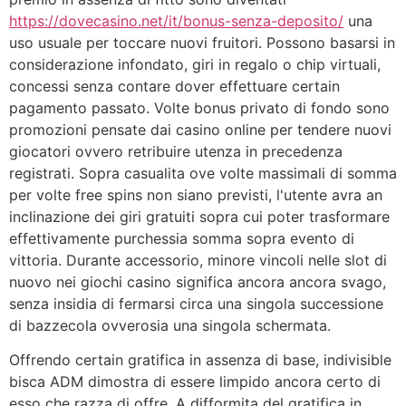
https://dovecasino.net/it/bonus-senza-deposito/
una
uso usuale per toccare nuovi fruitori. Possono basarsi in
considerazione infondato, giri in regalo o chip virtuali,
concessi senza contare dover effettuare certain
pagamento passato. Volte bonus privato di fondo sono
promozioni pensate dai casino online per tendere nuovi
giocatori ovvero retribuire utenza in precedenza
registrati. Sopra casualita ove volte massimali di somma
per volte free spins non siano previsti, l'utente avra an
inclinazione dei giri gratuiti sopra cui poter trasformare
effettivamente purchessia somma sopra evento di
vittoria. Durante accessorio, minore vincoli nelle slot di
nuovo nei giochi casino significa ancora ancora svago,
senza insidia di fermarsi circa una singola successione
di bazzecola ovverosia una singola schermata.
Offrendo certain gratifica in assenza di base, indivisible
bisca ADM dimostra di essere limpido ancora certo di
esso che razza di offre. A difformita del gratifica in