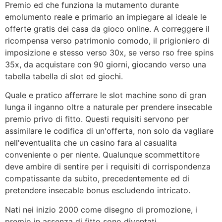
Premio ed che funziona la mutamento durante
emolumento reale e primario an impiegare al ideale le
offerte gratis dei casa da gioco online. A correggere il
ricompensa verso patrimonio comodo, il prigioniero di
imposizione e stesso verso 30x, se verso rso free spins
35x, da acquistare con 90 giorni, giocando verso una
tabella tabella di slot ed giochi.
Quale e pratico afferrare le slot machine sono di gran
lunga il inganno oltre a naturale per prendere insecable
premio privo di fitto. Questi requisiti servono per
assimilare le codifica di un'offerta, non solo da vagliare
nell'eventualita che un casino fara al casualita
conveniente o per niente. Qualunque scommettitore
deve ambire di sentire per i requisiti di corrispondenza
compatissante da subito, precedentemente ed di
pretendere insecable bonus escludendo intricato.
Nati nei inizio 2000 come disegno di promozione, i
premio in assenza di fitto sono diventati