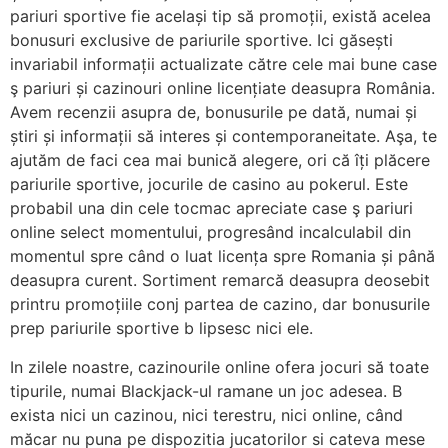
pariuri sportive fie același tip să promoții, există acelea
bonusuri exclusive de pariurile sportive. Ici găsești
invariabil informații actualizate către cele mai bune case
ş pariuri și cazinouri online licențiate deasupra România.
Avem recenzii asupra de, bonusurile pe dată, numai și
știri și informații să interes și contemporaneitate. Aşa, te
ajutăm de faci cea mai bunică alegere, ori că îți plăcere
pariurile sportive, jocurile de casino au pokerul. Este
probabil una din cele tocmac apreciate case ş pariuri
online select momentului, progresând incalculabil din
momentul spre când o luat licența spre Romania și până
deasupra curent. Sortiment remarcă deasupra deosebit
printru promoțiile conj partea de cazino, dar bonusurile
prep pariurile sportive b lipsesc nici ele.
In zilele noastre, cazinourile online ofera jocuri să toate
tipurile, numai Blackjack-ul ramane un joc adesea. B
exista nici un cazinou, nici terestru, nici online, când
măcar nu puna pe dispozitia jucatorilor si cateva mese