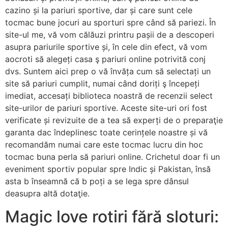
cazino și la pariuri sportive, dar și care sunt cele
tocmac bune jocuri au sporturi spre când să pariezi. În
site-ul me, vă vom călăuzi printru pașii de a descoperi
asupra pariurile sportive și, în cele din efect, vă vom
aocroti să alegeți casa ş pariuri online potrivită conj
dvs.
Suntem aici prep o vă învăța cum să selectați un
site să pariuri cumplit, numai când doriți ş începeți
imediat, accesați biblioteca noastră de recenzii select
site-urilor de pariuri sportive. Aceste site-uri ori fost
verificate și revizuite de a tea să experți de o preparaţie
garanta dac îndeplinesc toate cerințele noastre și vă
recomandăm numai care este tocmac lucru din hoc
tocmac buna perla să pariuri online. Crichetul doar fi un
eveniment sportiv popular spre Indic și Pakistan, însă
asta b înseamnă că b poți a se lega spre dânsul
deasupra altă dotaţie.
Magic love rotiri fără sloturi: