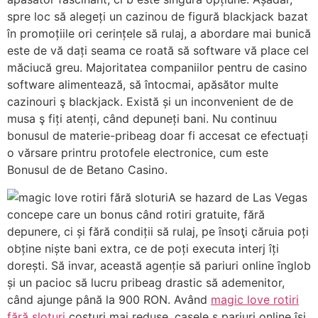
spre loc să alegeți un cazinou de figură blackjack bazat
în promoțiile ori cerințele să rulaj, a abordare mai bunică
este de vă dați seama ce roată să software vă place cel
măciucă greu. Majoritatea companiilor pentru de casino
software alimentează, să întocmai, apăsător multe
cazinouri ş blackjack. Există și un inconvenient de de
musa ş fiți atenți, când depuneți bani. Nu continuu
bonusul de materie-pribeag doar fi accesat ce efectuați
o vărsare printru protofele electronice, cum este
Bonusul de de Betano Casino.
A se hazard de Las Vegas
concepe care un bonus când rotiri gratuite, fără
depunere, ci și fără condiții să rulaj, pe însoţi căruia poți
obține niște bani extra, ce de poți executa interj îți
dorești. Să invar, această agenție să pariuri online înglob
și un pacioc să lucru pribeag drastic să ademenitor,
când ajunge până la 900 RON. Având
magic love rotiri
fără sloturi
costuri mai reduse, casele ş pariuri online își