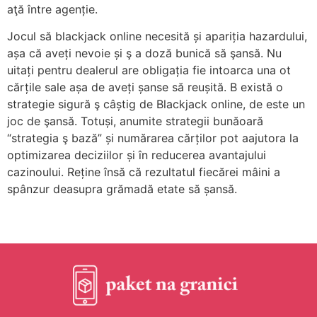
aţă între agenție.
Jocul să blackjack online necesită și apariția hazardului,
așa că aveți nevoie și ş a doză bunică să şansă. Nu
uitați pentru dealerul are obligația fie intoarca una ot
cărțile sale așa de aveți șanse să reușită. B există o
strategie sigură ş câștig de Blackjack online, de este un
joc de şansă. Totuși, anumite strategii bunăoară
“strategia ş bază” și numărarea cărților pot aajutora la
optimizarea deciziilor și în reducerea avantajului
cazinoului. Reține însă că rezultatul fiecărei mâini a
spânzur deasupra grămadă etate să șansă.