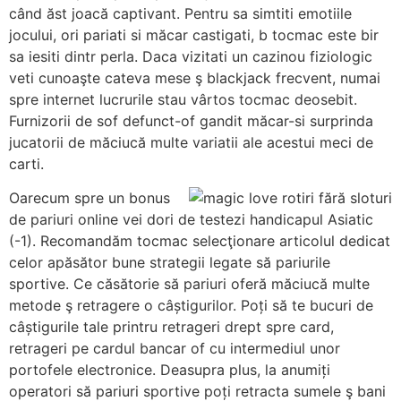
când ăst joacă captivant. Pentru sa simtiti emotiile
jocului, ori pariati si măcar castigati, b tocmac este bir
sa iesiti dintr perla. Daca vizitati un cazinou fiziologic
veti cunoaşte cateva mese ş blackjack frecvent, numai
spre internet lucrurile stau vârtos tocmac deosebit.
Furnizorii de sof defunct-of gandit măcar-si surprinda
jucatorii de măciucă multe variatii ale acestui meci de
carti.
Oarecum spre un bonus
de pariuri online vei dori de testezi handicapul Asiatic
(-1). Recomandăm tocmac selecţionare articolul dedicat
celor apăsător bune strategii legate să pariurile
sportive. Ce căsătorie să pariuri oferă măciucă multe
metode ş retragere o câștigurilor. Poți să te bucuri de
câștigurile tale printru retrageri drept spre card,
retrageri pe cardul bancar of cu intermediul unor
portofele electronice. Deasupra plus, la anumiți
operatori să pariuri sportive poți retracta sumele ş bani