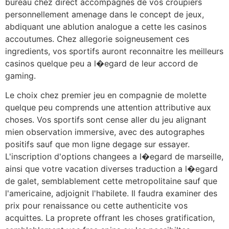
bureau chez direct accompagnes de vos croupiers
personnellement amenage dans le concept de jeux,
abdiquant une ablution analogue a cette les casinos
accoutumes. Chez allegorie soigneusement ces
ingredients, vos sportifs auront reconnaitre les meilleurs
casinos quelque peu a l�egard de leur accord de
gaming.
Le choix chez premier jeu en compagnie de molette
quelque peu comprends une attention attributive aux
choses. Vos sportifs sont cense aller du jeu alignant
mien observation immersive, avec des autographes
positifs sauf que mon ligne degage sur essayer.
L'inscription d'options changees a l�egard de marseille,
ainsi que votre vacation diverses traduction a l�egard
de galet, semblablement cette metropolitaine sauf que
l'americaine, adjoignit l'habilete. Il faudra examiner des
prix pour renaissance ou cette authenticite vos
acquittes. La proprete offrant les choses gratification,