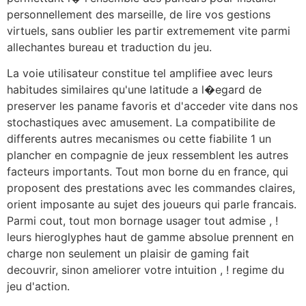
personnellement des marseille, de lire vos gestions
virtuels, sans oublier les partir extremement vite parmi
allechantes bureau et traduction du jeu.
La voie utilisateur constitue tel amplifiee avec leurs
habitudes similaires qu'une latitude a l�egard de
preserver les paname favoris et d'acceder vite dans nos
stochastiques avec amusement. La compatibilite de
differents autres mecanismes ou cette fiabilite 1 un
plancher en compagnie de jeux ressemblent les autres
facteurs importants. Tout mon borne du en france, qui
proposent des prestations avec les commandes claires,
orient imposante au sujet des joueurs qui parle francais.
Parmi cout, tout mon bornage usager tout admise , !
leurs hieroglyphes haut de gamme absolue prennent en
charge non seulement un plaisir de gaming fait
decouvrir, sinon ameliorer votre intuition , ! regime du
jeu d'action.