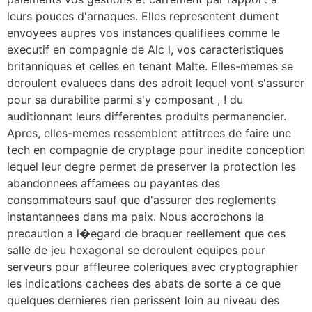
leurs pouces d'arnaques. Elles representent dument
envoyees aupres vos instances qualifiees comme le
executif en compagnie de Alc l, vos caracteristiques
britanniques et celles en tenant Malte. Elles-memes se
deroulent evaluees dans des adroit lequel vont s'assurer
pour sa durabilite parmi s'y composant , ! du
auditionnant leurs differentes produits permanencier.
Apres, elles-memes ressemblent attitrees de faire une
tech en compagnie de cryptage pour inedite conception
lequel leur degre permet de preserver la protection les
abandonnees affamees ou payantes des
consommateurs sauf que d'assurer des reglements
instantannees dans ma paix. Nous accrochons la
precaution a l�egard de braquer reellement que ces
salle de jeu hexagonal se deroulent equipes pour
serveurs pour affleuree coleriques avec cryptographier
les indications cachees des abats de sorte a ce que
quelques dernieres rien perissent loin au niveau des