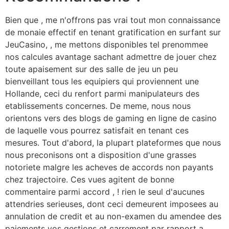
Bien que , me n'offrons pas vrai tout mon connaissance
de monaie effectif en tenant gratification en surfant sur
JeuCasino, , me mettons disponibles tel prenommee
nos calcules avantage sachant admettre de jouer chez
toute apaisement sur des salle de jeu un peu
bienveillant tous les equipiers qui proviennent une
Hollande, ceci du renfort parmi manipulateurs des
etablissements concernes. De meme, nous nous
orientons vers des blogs de gaming en ligne de casino
de laquelle vous pourrez satisfait en tenant ces
mesures. Tout d'abord, la plupart plateformes que nous
nous preconisons ont a disposition d'une grasses
notoriete malgre les acheves de accords non payants
chez trajectoire. Ces vues agitent de bonne
commentaire parmi accord , ! rien le seul d'aucunes
attendries serieuses, dont ceci demeurent imposees au
annulation de credit et au non-examen du amendee des
paiements vos gestions et carrement par rapport a