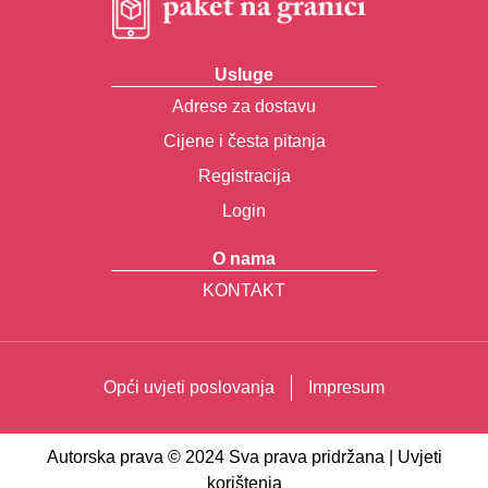
Usluge
Adrese za dostavu
Cijene i česta pitanja
Registracija
Login
O nama
KONTAKT
Opći uvjeti poslovanja
Impresum
Autorska prava © 2024 Sva prava pridržana | Uvjeti
korištenja