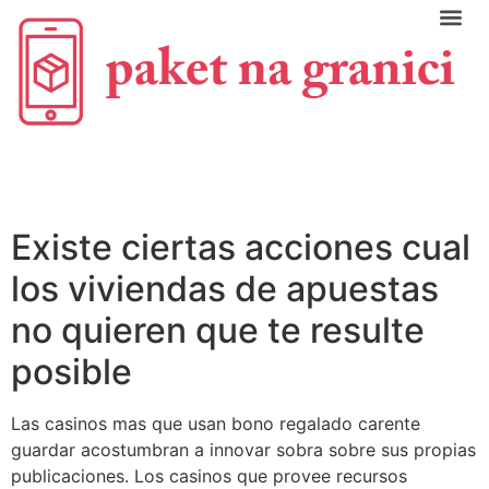
C
Existe ciertas acciones cual
los viviendas de apuestas
no quieren que te resulte
posible
Las casinos mas que usan bono regalado carente
guardar acostumbran a innovar sobra sobre sus propias
publicaciones. Los casinos que provee recursos