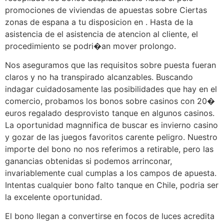
promociones de viviendas de apuestas sobre Ciertas
zonas de espana a tu disposicion en . Hasta de la
asistencia de el asistencia de atencion al cliente, el
procedimiento se podri�an mover prolongo.
Nos aseguramos que las requisitos sobre puesta fueran
claros y no ha transpirado alcanzables. Buscando
indagar cuidadosamente las posibilidades que hay en el
comercio, probamos los bonos sobre casinos con 20�
euros regalado desprovisto tanque en algunos casinos.
La oportunidad magnnifica de buscar es invierno casino
y gozar de las juegos favoritos carente peligro. Nuestro
importe del bono no nos referimos a retirable, pero las
ganancias obtenidas si podemos arrinconar,
invariablemente cual cumplas a los campos de apuesta.
Intentas cualquier bono falto tanque en Chile, podria ser
la excelente oportunidad.
El bono llegan a convertirse en focos de luces acredita