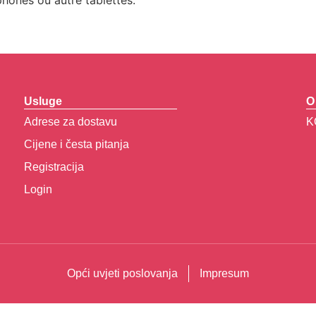
Usluge
O
Adrese za dostavu
K
Cijene i česta pitanja
Registracija
Login
Opći uvjeti poslovanja
Impresum