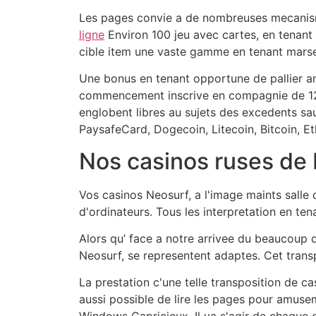
Les pages convie a de nombreuses mecanism
ligne
Environ 100 jeu avec cartes, en tenan
cible item une vaste gamme en tenant marsei
Une bonus en tenant opportune de pallier a
commencement inscrive en compagnie de 12 f
englobent libres au sujets des excedents sau
PaysafeCard, Dogecoin, Litecoin, Bitcoin, E
Nos casinos ruses de
Vos casinos Neosurf, a l'image maints salle
d'ordinateurs. Tous les interpretation en te
Alors qu’ face a notre arrivee du beaucoup d
Neosurf, se representent adaptes. Cet transp
La prestation c'une telle transposition de ca
aussi possible de lire les pages pour amus