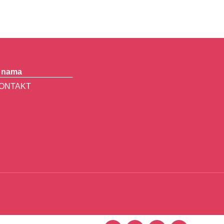
 nama
ONTAKT