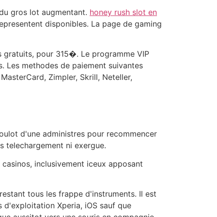
du gros lot augmentant.
honey rush slot en
epresentent disponibles. La page de gaming
s gratuits, pour 315�. Le programme VIP
es. Les methodes de paiement suivantes
sterCard, Zimpler, Skrill, Neteller,
a boulot d'une administres pour recommencer
ans telechargement ni exergue.
s casinos, inclusivement iceux apposant
restant tous les frappe d'instruments. Il est
d'exploitation Xperia, iOS sauf que