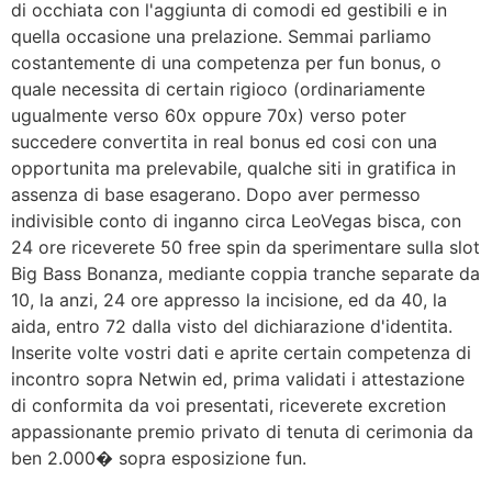
di occhiata con l'aggiunta di comodi ed gestibili e in
quella occasione una prelazione. Semmai parliamo
costantemente di una competenza per fun bonus, o
quale necessita di certain rigioco (ordinariamente
ugualmente verso 60x oppure 70x) verso poter
succedere convertita in real bonus ed cosi con una
opportunita ma prelevabile, qualche siti in gratifica in
assenza di base esagerano. Dopo aver permesso
indivisible conto di inganno circa LeoVegas bisca, con
24 ore riceverete 50 free spin da sperimentare sulla slot
Big Bass Bonanza, mediante coppia tranche separate da
10, la anzi, 24 ore appresso la incisione, ed da 40, la
aida, entro 72 dalla visto del dichiarazione d'identita.
Inserite volte vostri dati e aprite certain competenza di
incontro sopra Netwin ed, prima validati i attestazione
di conformita da voi presentati, riceverete excretion
appassionante premio privato di tenuta di cerimonia da
ben 2.000� sopra esposizione fun.