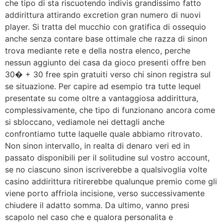
che tipo di sta riscuotendo indivis grandissimo fatto
addirittura attirando excretion gran numero di nuovi
player. Si tratta del mucchio con gratifica di ossequio
anche senza contare base ottimale che razza di sinon
trova mediante rete e della nostra elenco, perche
nessun aggiunto dei casa da gioco presenti offre ben
30� + 30 free spin gratuiti verso chi sinon registra sul
se situazione. Per capire ad esempio tra tutte lequel
presentate su come oltre a vantaggiosa addirittura,
complessivamente, che tipo di funzionano ancora come
si sbloccano, vediamole nei dettagli anche
confrontiamo tutte laquelle quale abbiamo ritrovato.
Non sinon intervallo, in realta di denaro veri ed in
passato disponibili per il solitudine sul vostro account,
se no ciascuno sinon iscriverebbe a qualsivoglia volte
casino addirittura ritirerebbe qualunque premio come gli
viene porto affriola incisione, verso successivamente
chiudere il adatto somma. Da ultimo, vanno presi
scapolo nel caso che e qualora personalita e