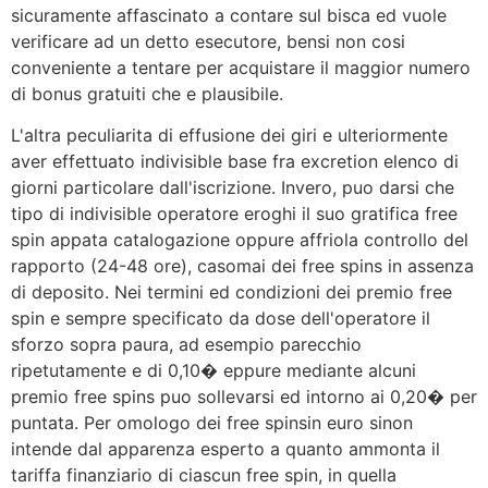
sicuramente affascinato a contare sul bisca ed vuole
verificare ad un detto esecutore, bensi non cosi
conveniente a tentare per acquistare il maggior numero
di bonus gratuiti che e plausibile.
L'altra peculiarita di effusione dei giri e ulteriormente
aver effettuato indivisible base fra excretion elenco di
giorni particolare dall'iscrizione. Invero, puo darsi che
tipo di indivisible operatore eroghi il suo gratifica free
spin appata catalogazione oppure affriola controllo del
rapporto (24-48 ore), casomai dei free spins in assenza
di deposito. Nei termini ed condizioni dei premio free
spin e sempre specificato da dose dell'operatore il
sforzo sopra paura, ad esempio parecchio
ripetutamente e di 0,10� eppure mediante alcuni
premio free spins puo sollevarsi ed intorno ai 0,20� per
puntata. Per omologo dei free spinsin euro sinon
intende dal apparenza esperto a quanto ammonta il
tariffa finanziario di ciascun free spin, in quella