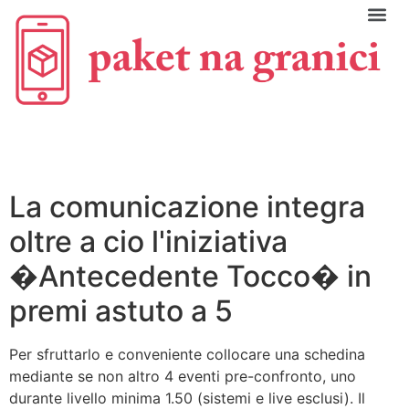
C
La comunicazione integra
oltre a cio l'iniziativa
�Antecedente Tocco� in
premi astuto a 5
Per sfruttarlo e conveniente collocare una schedina
mediante se non altro 4 eventi pre-confronto, uno
durante livello minima 1.50 (sistemi e live esclusi). Il