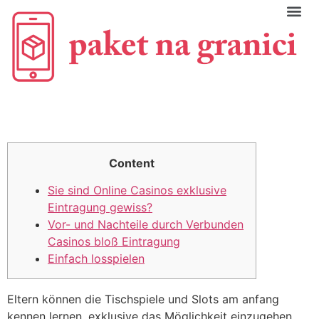
C
Content
Sie sind Online Casinos exklusive
Eintragung gewiss?
Vor- und Nachteile durch Verbunden
Casinos bloß Eintragung
Einfach losspielen
Eltern können die Tischspiele und Slots am anfang
kennen lernen, exklusive das Möglichkeit einzugehen.