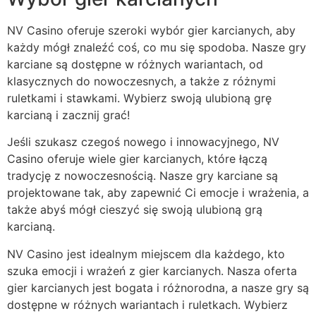
NV Casino oferuje szeroki wybór gier karcianych, aby
każdy mógł znaleźć coś, co mu się spodoba. Nasze gry
karciane są dostępne w różnych wariantach, od
klasycznych do nowoczesnych, a także z różnymi
ruletkami i stawkami. Wybierz swoją ulubioną grę
karcianą i zacznij grać!
Jeśli szukasz czegoś nowego i innowacyjnego, NV
Casino oferuje wiele gier karcianych, które łączą
tradycję z nowoczesnością. Nasze gry karciane są
projektowane tak, aby zapewnić Ci emocje i wrażenia, a
także abyś mógł cieszyć się swoją ulubioną grą
karcianą.
NV Casino jest idealnym miejscem dla każdego, kto
szuka emocji i wrażeń z gier karcianych. Nasza oferta
gier karcianych jest bogata i różnorodna, a nasze gry są
dostępne w różnych wariantach i ruletkach. Wybierz