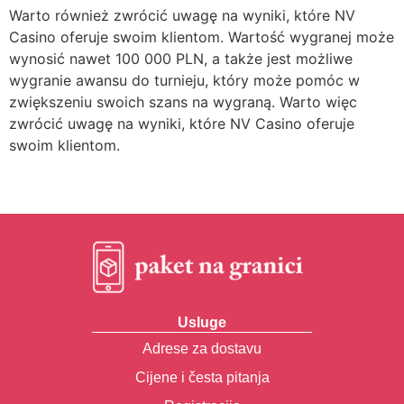
Warto również zwrócić uwagę na wyniki, które NV
Casino oferuje swoim klientom. Wartość wygranej może
wynosić nawet 100 000 PLN, a także jest możliwe
wygranie awansu do turnieju, który może pomóc w
zwiększeniu swoich szans na wygraną. Warto więc
zwrócić uwagę na wyniki, które NV Casino oferuje
swoim klientom.
Usluge
Adrese za dostavu
Cijene i česta pitanja