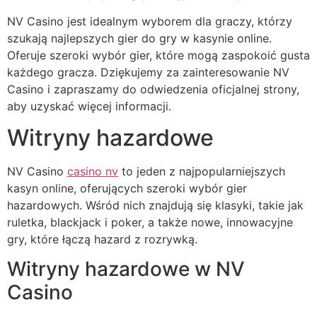
NV Casino jest idealnym wyborem dla graczy, którzy
szukają najlepszych gier do gry w kasynie online.
Oferuje szeroki wybór gier, które mogą zaspokoić gusta
każdego gracza. Dziękujemy za zainteresowanie NV
Casino i zapraszamy do odwiedzenia oficjalnej strony,
aby uzyskać więcej informacji.
Witryny hazardowe
NV Casino
casino nv
to jeden z najpopularniejszych
kasyn online, oferujących szeroki wybór gier
hazardowych. Wśród nich znajdują się klasyki, takie jak
ruletka, blackjack i poker, a także nowe, innowacyjne
gry, które łączą hazard z rozrywką.
Witryny hazardowe w NV
Casino