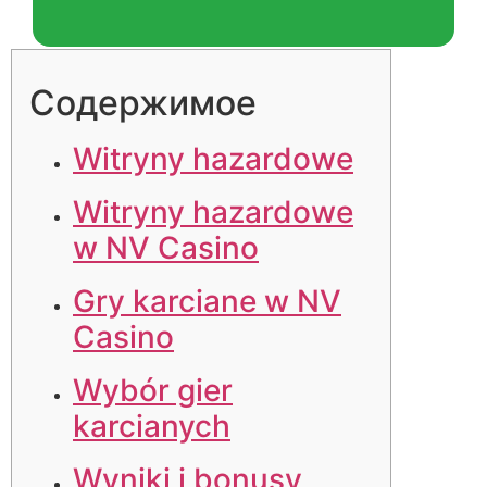
Содержимое
Witryny hazardowe
Witryny hazardowe
w NV Casino
Gry karciane w NV
Casino
Wybór gier
karcianych
Wyniki i bonusy