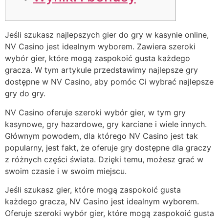
Jeśli szukasz najlepszych gier do gry w kasynie online,
NV Casino jest idealnym wyborem. Zawiera szeroki
wybór gier, które mogą zaspokoić gusta każdego
gracza. W tym artykule przedstawimy najlepsze gry
dostępne w NV Casino, aby pomóc Ci wybrać najlepsze
gry do gry.
NV Casino oferuje szeroki wybór gier, w tym gry
kasynowe, gry hazardowe, gry karciane i wiele innych.
Głównym powodem, dla którego NV Casino jest tak
popularny, jest fakt, że oferuje gry dostępne dla graczy
z różnych części świata. Dzięki temu, możesz grać w
swoim czasie i w swoim miejscu.
Jeśli szukasz gier, które mogą zaspokoić gusta
każdego gracza, NV Casino jest idealnym wyborem.
Oferuje szeroki wybór gier, które mogą zaspokoić gusta