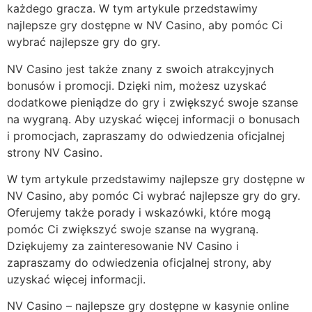
każdego gracza. W tym artykule przedstawimy
najlepsze gry dostępne w NV Casino, aby pomóc Ci
wybrać najlepsze gry do gry.
NV Casino jest także znany z swoich atrakcyjnych
bonusów i promocji. Dzięki nim, możesz uzyskać
dodatkowe pieniądze do gry i zwiększyć swoje szanse
na wygraną. Aby uzyskać więcej informacji o bonusach
i promocjach, zapraszamy do odwiedzenia oficjalnej
strony NV Casino.
W tym artykule przedstawimy najlepsze gry dostępne w
NV Casino, aby pomóc Ci wybrać najlepsze gry do gry.
Oferujemy także porady i wskazówki, które mogą
pomóc Ci zwiększyć swoje szanse na wygraną.
Dziękujemy za zainteresowanie NV Casino i
zapraszamy do odwiedzenia oficjalnej strony, aby
uzyskać więcej informacji.
NV Casino – najlepsze gry dostępne w kasynie online