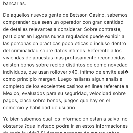
bancarias.
De aquellos nuevos gente de Betsson Casino, sabemos
comprender que sean un operador con gran cantidad
de detalles relevantes a considerar. Sobre contraste,
participar en lugares nunca regulados puede exhibir a
las personas en practicas poco eticas o incluso dentro
del criminalidad sobre datos intimos. Referente a los
viviendas de apuestas mas profusamente reconocidas
existen bonos sobre recibo distintos de como novedad
individuos, que usan rollover x40, infimo de envite asi�
como principio margen. Luego hallaras algun analisis
completo de los excelentes casinos en linea referente a
Mexico, evaluados para su seguridad, velocidad sobre
pagos, clase sobre bonos, juegos que hay en el
comercio y habilidad de usuario.
Ya bien sabemos cual los informacion estan a salvo, no
obstante ?que invitado podra ir en estos informaciones
de toda la vida? Si deseas conocer de mayor sobre