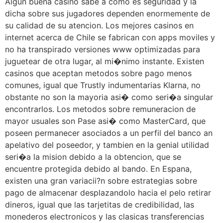
Algun buena casino sabe a como es seguridad y la
dicha sobre sus jugadores dependen enormemente de
su calidad de su atencion. Los mejores casinos en
internet acerca de Chile se fabrican con apps moviles y
no ha transpirado versiones www optimizadas para
juguetear de otra lugar, al mi�nimo instante. Existen
casinos que aceptan metodos sobre pago menos
comunes, igual que Trustly indumentarias Klarna, no
obstante no son la mayoria asi� como seri�a singular
encontrarlos. Los metodos sobre remuneracion de
mayor usuales son Pase asi� como MasterCard, que
poseen permanecer asociados a un perfil del banco an
apelativo del poseedor, y tambien en la genial utilidad
seri�a la mision debido a la obtencion, que se
encuentre protegida debido al bando. En Espana,
existen una gran variacii?n sobre estrategias sobre
pago de almacenar desplazandolo hacia el pelo retirar
dineros, igual que las tarjetitas de credibilidad, las
monederos electronicos y las clasicas transferencias