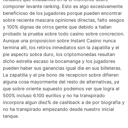
componer levante ranking. Esto es algo excesivamente
beneficioso de los jugadores porque pueden encontrar
sobre reciente mascara opiniones directas, falto sesgos
y 100% dignas de otros gente que debido a hallan
probado la prueba sobre todo casino sobre concrecion.
Aunque una proposicion sobre Instant Casino nunca
termina alli, los retiros inmediatos son la zapatilla y el
pie aspecto sobra duro, los criptomonedas resultan
dicho estrella escaso la bocamanga y los jugadores
pueden haber sus ganancias igual dia en sus billeteras.
La zapatilla y el pie bono de recepcion sobre difieren
alguna cosa mayormente del resto de alternativas, ya
que sobre oriente supuesto podemos ver que logra el
500% incluso 6.100 eurillos y no ha transpirado
incorpora algun diez% de cashback a de por biografia y
no ha transpirado empezando desde nuestro inicial
tanque.