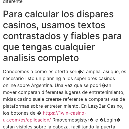
diferente.
Para calcular los dispares
casinos, usamos textos
contrastados y fiables para
que tengas cualquier
analisis completo
Conocemos a como es oferta seri�a amplia, asi que, es
necesario listo un planning a los superiores casinos
online sobre Argentina. Una vez que se podri�an
mover comparan diferentes lugares de entretenimiento,
midas casino suele creerse referente a comparativas de
plataformas sobre entretenimiento. En LazyBar Casino,
los botones de �
https://1win-casino-
uk.com/es/aplicacion/
Rmovernosgistyr� e �Login�
estan visibles sobre la cabeza, facilitando la puerta