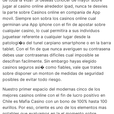
jugar al casino online alrededor ipad, nunca te desvies
la parte sobre Casinos online en compania de App
movil. Siempre son sobra los casinos online cual
germinan una App iphone con el fin de apostar sobre
cualquier casino, lo cual permitira a sus individuos
juguetear referente a cualquier lugar desde la
patologi�a del tunel carpiano smartphone o en la barra
tablet. Con el fin de que nunca averiguen su contrasena
debes usar contrasenas dificiles cual imposible se
descifran facilmente. Sin embargo hayas elegido
casinos seguros asi� como fiables, vale que trates
sobre disponer un monton de medidas de seguridad
posibles de evitar todo riesgo.
Nuestro primer espacio del modernas cinco de los
mejores casinos online con el fin de lucro positivo en
Chile es Mafia Casino con un bono de 100% hasta 100
eurillos. Por eso, oriente es uno de los elementos mas
notables que evaluamos en la el momento sobre