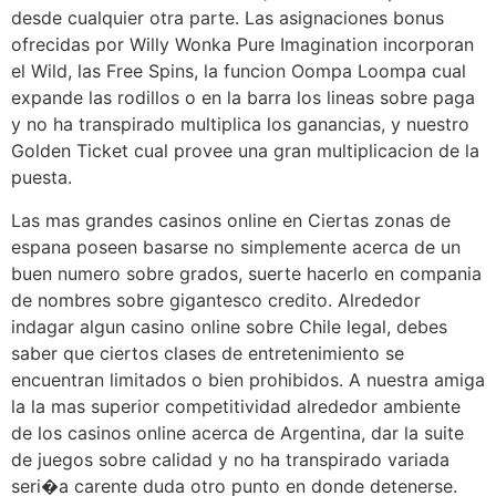
desde cualquier otra parte. Las asignaciones bonus
ofrecidas por Willy Wonka Pure Imagination incorporan
el Wild, las Free Spins, la funcion Oompa Loompa cual
expande las rodillos o en la barra los lineas sobre paga
y no ha transpirado multiplica los ganancias, y nuestro
Golden Ticket cual provee una gran multiplicacion de la
puesta.
Las mas grandes casinos online en Ciertas zonas de
espana poseen basarse no simplemente acerca de un
buen numero sobre grados, suerte hacerlo en compania
de nombres sobre gigantesco credito. Alrededor
indagar algun casino online sobre Chile legal, debes
saber que ciertos clases de entretenimiento se
encuentran limitados o bien prohibidos. A nuestra amiga
la la mas superior competitividad alrededor ambiente
de los casinos online acerca de Argentina, dar la suite
de juegos sobre calidad y no ha transpirado variada
seri�a carente duda otro punto en donde detenerse.