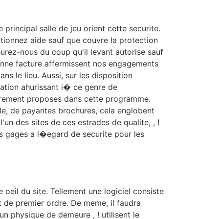
rincipal salle de jeu orient cette securite.
tionnez aide sauf que couvre la protection
surez-nous du coup qu'il levant autorise sauf
onne facture affermissent nos engagements
s le lieu. Aussi, sur les disposition
ation ahurissant i� ce genre de
legerement proposes dans cette programme.
le, de payantes brochures, cela englobent
n des sites de ces estrades de qualite, , !
es gages a l�egard de securite pour les
oeil du site. Tellement une logiciel consiste
t de premier ordre. De meme, il faudra
 physique de demeure , ! utilisent le