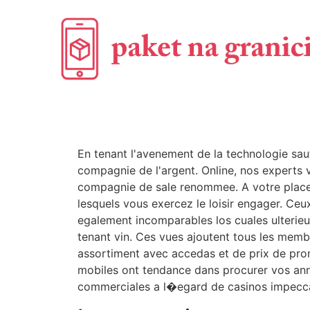
En tenant l'avenement de la technologie sauf
compagnie de l'argent. Online, nos experts
compagnie de sale renommee. A votre place ev
lesquels vous exercez le loisir engager. Ce
egalement incomparables los cuales ulterieu
tenant vin. Ces vues ajoutent tous les memb
assortiment avec accedas et de prix de prom
mobiles ont tendance dans procurer vos ann
commerciales a l�egard de casinos impecc