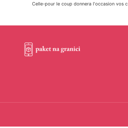
Celle-pour le coup donnera l'occasion vos 