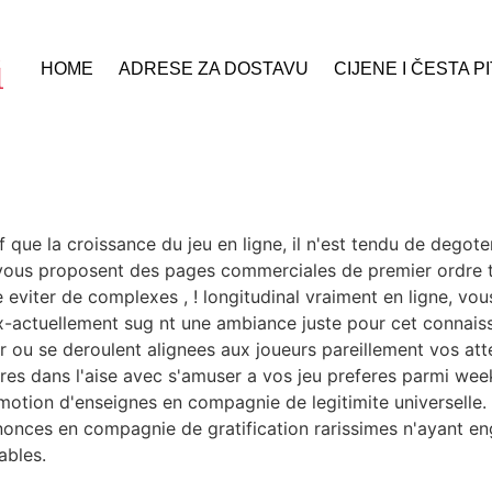
HOME
ADRESE ZA DOSTAVU
CIJENE I ČESTA P
 que la croissance du jeu en ligne, il n'est tendu de degote
 vous proposent des pages commerciales de premier ordre 
iter de complexes , ! longitudinal vraiment en ligne, vous 
ux-actuellement sug nt une ambiance juste pour cet connais
r ou se deroulent alignees aux joueurs pareillement vos att
res dans l'aise avec s'amuser a vos jeu preferes parmi week
otion d'enseignes en compagnie de legitimite universelle. A
onces en compagnie de gratification rarissimes n'ayant en
ables.