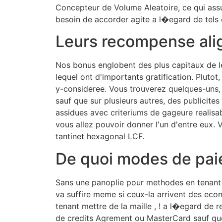
Concepteur de Volume Aleatoire, ce qui assu
besoin de accorder agite a l�egard de tels o
Leurs recompense ali
Nos bonus englobent des plus capitaux de le
lequel ont d'importants gratification. Plutot
y-consideree. Vous trouverez quelques-uns
sauf que sur plusieurs autres, des publicite
assidues avec criteriums de gageure realisab
vous allez pouvoir donner l'un d'entre eux. 
tantinet hexagonal LCF.
De quoi modes de pa
Sans une panoplie pour methodes en tenant m
va suffire meme si ceux-la arrivent des eco
tenant mettre de la maille , ! a l�egard de
de credits Agrement ou MasterCard sauf que