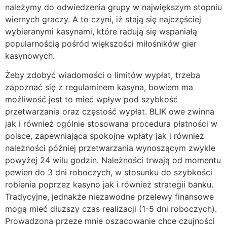
należymy do odwiedzenia grupy w największym stopniu
wiernych graczy. A to czyni, iż stają się najczęściej
wybieranymi kasynami, które radują się wspaniałą
popularnością pośród większości miłośników gier
kasynowych.
Żeby zdobyć wiadomości o limitów wypłat, trzeba
zapoznać się z regulaminem kasyna, bowiem ma
możliwość jest to mieć wpływ pod szybkość
przetwarzania oraz częstość wypłat. BLIK owe zwinna
jak i również ogólnie stosowana procedura płatności w
polsce, zapewniająca spokojne wpłaty jak i również
należności później przetwarzania wynoszącym zwykle
powyżej 24 wilu godzin. Należności trwają od momentu
pewien do 3 dni roboczych, w stosunku do szybkości
robienia poprzez kasyno jak i również strategii banku.
Tradycyjne, jednakże niezawodne przelewy finansowe
mogą mieć dłuższy czas realizacji (1-5 dni roboczych).
Prowadzona przeze mnie oszacowanie chce czujności