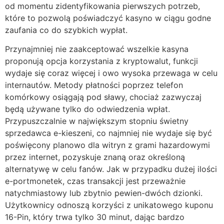
od momentu zidentyfikowania pierwszych potrzeb,
które to pozwolą poświadczyć kasyno w ciągu godne
zaufania co do szybkich wypłat.
Przynajmniej nie zaakceptować wszelkie kasyna
proponują opcja korzystania z kryptowalut, funkcji
wydaje się coraz więcej i owo wysoka przewaga w celu
internautów. Metody płatności poprzez telefon
komórkowy osiągają pod sławy, chociaż zazwyczaj
będą używane tylko do odwiedzenia wpłat.
Przypuszczalnie w największym stopniu świetny
sprzedawca e-kieszeni, co najmniej nie wydaje się być
poświęcony planowo dla witryn z grami hazardowymi
przez internet, pozyskuje znaną oraz określoną
alternatywę w celu fanów. Jak w przypadku dużej ilości
e-portmonetek, czas transakcji jest przeważnie
natychmiastowy lub zbytnio pewien-dwóch dzionki.
Użytkownicy odnoszą korzyści z unikatowego kuponu
16-Pin, który trwa tylko 30 minut, dając bardzo