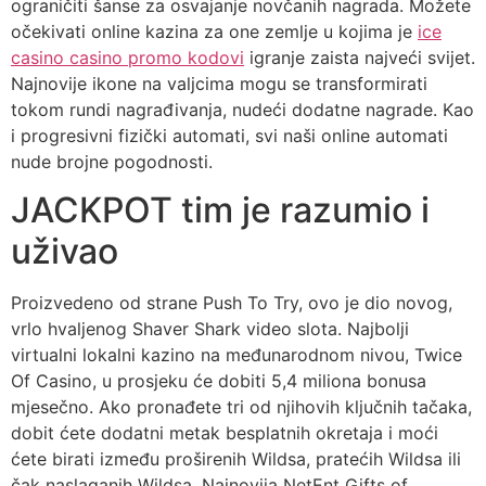
ograničiti šanse za osvajanje novčanih nagrada. Možete
očekivati ​​online kazina za one zemlje u kojima je
ice
casino casino promo kodovi
igranje zaista najveći svijet.
Najnovije ikone na valjcima mogu se transformirati
tokom rundi nagrađivanja, nudeći dodatne nagrade. Kao
i progresivni fizički automati, svi naši online automati
nude brojne pogodnosti.
JACKPOT tim je razumio i
uživao
Proizvedeno od strane Push To Try, ovo je dio novog,
vrlo hvaljenog Shaver Shark video slota. Najbolji
virtualni lokalni kazino na međunarodnom nivou, Twice
Of Casino, u prosjeku će dobiti 5,4 miliona bonusa
mjesečno. Ako pronađete tri od njihovih ključnih tačaka,
dobit ćete dodatni metak besplatnih okretaja i moći
ćete birati između proširenih Wildsa, pratećih Wildsa ili
čak naslaganih Wildsa. Najnovija NetEnt Gifts of