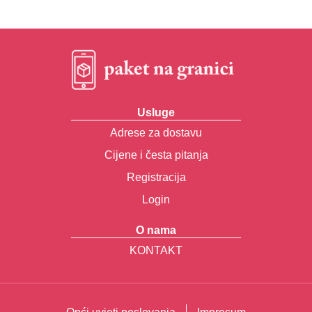
Usluge
Adrese za dostavu
Cijene i česta pitanja
Registracija
Login
O nama
KONTAKT