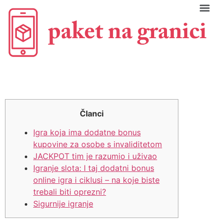
C
Članci
Igra koja ima dodatne bonus
kupovine za osobe s invaliditetom
JACKPOT tim je razumio i uživao
Igranje slota: I taj dodatni bonus
online igra i ciklusi – na koje biste
trebali biti oprezni?
Sigurnije igranje