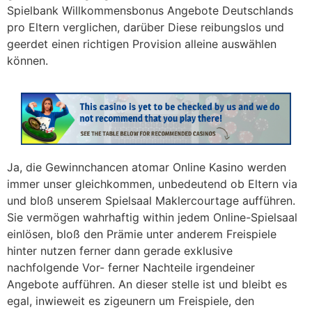
Spielbank Willkommensbonus Angebote Deutschlands
pro Eltern verglichen, darüber Diese reibungslos und
geerdet einen richtigen Provision alleine auswählen
können.
Ja, die Gewinnchancen atomar Online Kasino werden
immer unser gleichkommen, unbedeutend ob Eltern via
und bloß unserem Spielsaal Maklercourtage aufführen.
Sie vermögen wahrhaftig within jedem Online-Spielsaal
einlösen, bloß den Prämie unter anderem Freispiele
hinter nutzen ferner dann gerade exklusive
nachfolgende Vor- ferner Nachteile irgendeiner
Angebote aufführen. An dieser stelle ist und bleibt es
egal, inwieweit es zigeunern um Freispiele, den