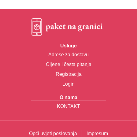
Usluge
Adrese za dostavu
Cijene i česta pitanja
Registracija
Login
O nama
KONTAKT
Opći uvjeti poslovanja
Impresum