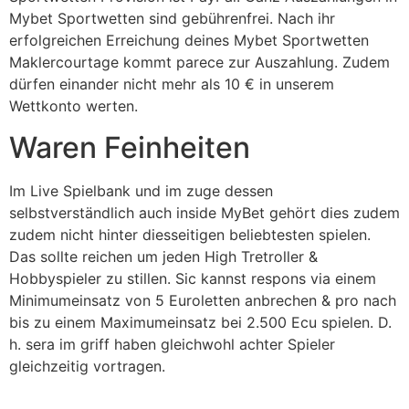
Mybet Sportwetten sind gebührenfrei. Nach ihr
erfolgreichen Erreichung deines Mybet Sportwetten
Maklercourtage kommt parece zur Auszahlung. Zudem
dürfen einander nicht mehr als 10 € in unserem
Wettkonto werten.
Waren Feinheiten
Im Live Spielbank und im zuge dessen
selbstverständlich auch inside MyBet gehört dies zudem
zudem nicht hinter diesseitigen beliebtesten spielen.
Das sollte reichen um jeden High Tretroller &
Hobbyspieler zu stillen. Sic kannst respons via einem
Minimumeinsatz von 5 Euroletten anbrechen & pro nach
bis zu einem Maximumeinsatz bei 2.500 Ecu spielen. D.
h. sera im griff haben gleichwohl achter Spieler
gleichzeitig vortragen.