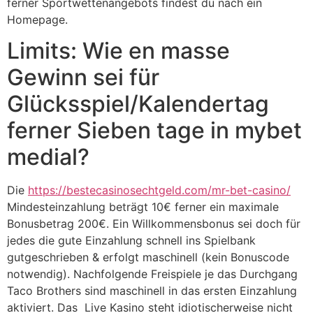
ferner Sportwettenangebots findest du nach ein
Homepage.
Limits: Wie en masse
Gewinn sei für
Glücksspiel/Kalendertag
ferner Sieben tage in mybet
medial?
Die
https://bestecasinosechtgeld.com/mr-bet-casino/
Mindesteinzahlung beträgt 10€ ferner ein maximale
Bonusbetrag 200€. Ein Willkommensbonus sei doch für
jedes die gute Einzahlung schnell ins Spielbank
gutgeschrieben & erfolgt maschinell (kein Bonuscode
notwendig). Nachfolgende Freispiele je das Durchgang
Taco Brothers sind maschinell in das ersten Einzahlung
aktiviert. Das Live Kasino steht idiotischerweise nicht