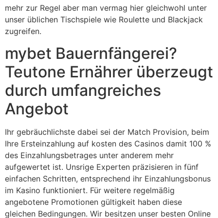
mehr zur Regel aber man vermag hier gleichwohl unter
unser üblichen Tischspiele wie Roulette und Blackjack
zugreifen.
mybet Bauernfängerei?
Teutone Ernährer überzeugt
durch umfangreiches
Angebot
Ihr gebräuchlichste dabei sei der Match Provision, beim
Ihre Ersteinzahlung auf kosten des Casinos damit 100 %
des Einzahlungsbetrages unter anderem mehr
aufgewertet ist. Unsrige Experten präzisieren in fünf
einfachen Schritten, entsprechend ihr Einzahlungsbonus
im Kasino funktioniert. Für weitere regelmäßig
angebotene Promotionen gültigkeit haben diese
gleichen Bedingungen. Wir besitzen unser besten Online