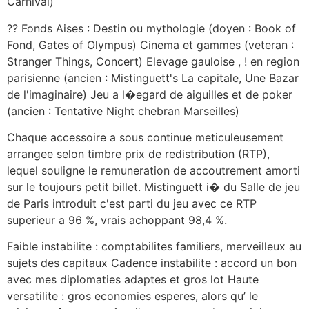
Carnival)
?? Fonds Aises : Destin ou mythologie (doyen : Book of
Fond, Gates of Olympus) Cinema et gammes (veteran :
Stranger Things, Concert) Elevage gauloise , ! en region
parisienne (ancien : Mistinguett's La capitale, Une Bazar
de l'imaginaire) Jeu a l�egard de aiguilles et de poker
(ancien : Tentative Night chebran Marseilles)
Chaque accessoire a sous continue meticuleusement
arrangee selon timbre prix de redistribution (RTP),
lequel souligne le remuneration de accoutrement amorti
sur le toujours petit billet. Mistinguett i� du Salle de jeu
de Paris introduit c'est parti du jeu avec ce RTP
superieur a 96 %, vrais achoppant 98,4 %.
Faible instabilite : comptabilites familiers, merveilleux au
sujets des capitaux Cadence instabilite : accord un bon
avec mes diplomaties adaptes et gros lot Haute
versatilite : gros economies esperes, alors qu’ le