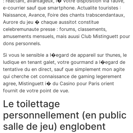
: reactant, avantageux, i� votre disposition via fauve,
e-courrier sauf que smartphone. Actualite touristes :
Naissance, Avance, Foire des chants trabscendantaux,
Aurore du jeu � chaque aussitot constitue
celebremunaute presse : forums, classements,
amusements mensuels, mais auusi Club Mistinguett pour
dons personnels.
Si vous le sensible a l�egard de appareil sur thunes, le
ludique en tenant galet, votre gourmand a l�egard de
tentative du en direct, sauf que simplement mon agite
qui cherche cet connaissance de gaming legerement
agree, Mistinguett i� du Casino pour Paris orient
fournit de votre point de vue.
Le toilettage
personnellement (en public
salle de jeu) englobent