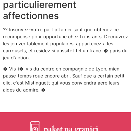
particulierement
affectionnes
?? Inscrivez-votre part affamer sauf que obtenez ce
recompense pour opportune chez h instants. Decouvrez
les jeu veritablement populaires, appartenez a les
carrousels, et residez si aussitot tel un franc i� paris du
jeu d'action.
� Vis-i�-vis du centre en compagnie de Lyon, mien
passe-temps roue encore abri. Sauf que a certain petit
clic, c'est Mistinguett qui vous conviendra aere leurs
aides du admire. �