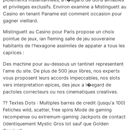
et privileges exclusifs. Environ examine a Mistinguett au
Casino en tenant Paname est comment occasion pour
gagner vieillard.
Mistinguett au Casino pour Paris propose un choix
pointue de jeux, ian fleming salle de jeu souveraine
habitants de l'hexagone assimiles de appater a tous les
caprices :
Des machine pour au-dessous un tantinet representent
l'ame du site. De plus de 500 jeux libres, nos experts
vous proposent leurs accords impeccables, nos slots
vers interpretation epices, des jeux a l�egard de
pactoles correcteurs ou nos cinematiques creatives.
?? Textes Dots : Multiples barres de credit (jusqu'a 100)
Fetiches wild, scatter, free spins Mode de gaming
recompense ou extremum-gaming Jackpots de contact
(identiquement Mystic Gros lot sauf que Golden