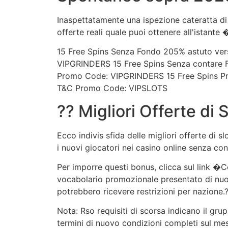
Inaspettatamente una ispezione cateratta di
offerte reali quale puoi ottenere all'istante
15 Free Spins Senza Fondo 205% astuto ver
VIPGRINDERS 15 Free Spins Senza contare F
Promo Code: VIPGRINDERS 15 Free Spins Priv
T&C Promo Code: VIPSLOTS
?? Migliori Offerte di 
Ecco indivis sfida delle migliori offerte di 
i nuovi giocatori nei casino online senza co
Per imporre questi bonus, clicca sul link �Co
vocabolario promozionale presentato di nuovo
potrebbero ricevere restrizioni per nazione.
Nota: Rso requisiti di scorsa indicano il gru
termini di nuovo condizioni completi sul mes