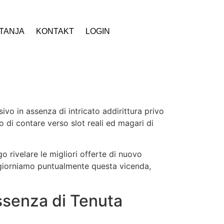
ITANJA
KONTAKT
LOGIN
ivo in assenza di intricato addirittura privo
 di contare verso slot reali ed magari di
o rivelare le migliori offerte di nuovo
ggiorniamo puntualmente questa vicenda,
ssenza di Tenuta