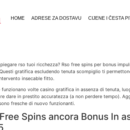
HOME
ADRESE ZA DOSTAVU
CIJENE I ČESTA P
impiegare rso tuoi ricchezza? Rso free spins per bonus impuls
Questi gratifica escludendo tenuta scompiglio ti permettono
ntervento insecable fitto.
funzionano volte casino gratifica in assenza di tenuta, luog
re dare in prestito accuratezza (a non perdere tempo). A
sono fresche di nuovo funzionanti.
r Free Spins ancora Bonus In a
5