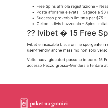
Free Spins affriola registrazione – Nes
Posta aforisma elevata – Sagace a $8 a 
Successo proverbio limitata per $75 – P
Celibe indivis bazzecola – Spins limita
?? Ivibet � 15 Free S
Ivibet e insecable bisca online sporgente in 
user-friendly anche massimo non solo verso g
Volte nuovi giocatori possono imporre 15 Fr
accesso Pezzo grosso-Grinders a tentare att