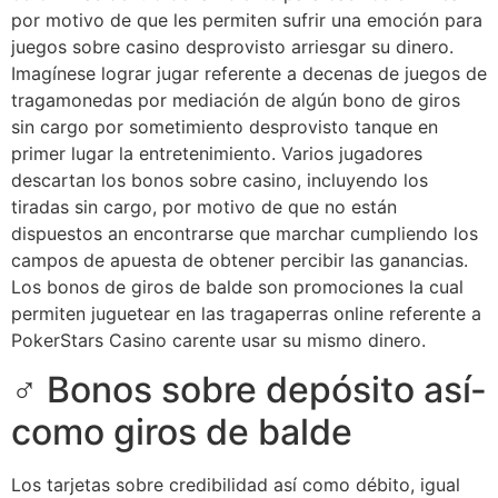
por motivo de que les permiten sufrir una emoción para
juegos sobre casino desprovisto arriesgar su dinero.
Imagínese lograr jugar referente a decenas de juegos de
tragamonedas por mediación de algún bono de giros
sin cargo por sometimiento desprovisto tanque en
primer lugar la entretenimiento. Varios jugadores
descartan los bonos sobre casino, incluyendo los
tiradas sin cargo, por motivo de que no están
dispuestos an encontrarse que marchar cumpliendo los
campos de apuesta de obtener percibir las ganancias.
Los bonos de giros de balde son promociones la cual
permiten juguetear en las tragaperras online referente a
PokerStars Casino carente usar su mismo dinero.
‍♂️ Bonos sobre depósito así­
como giros de balde
Los tarjetas sobre credibilidad así­ como débito, igual