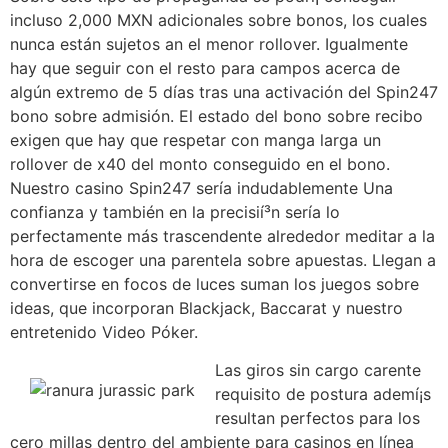
incluso 2,000 MXN adicionales sobre bonos, los cuales
nunca están sujetos an el menor rollover. Igualmente
hay que seguir con el resto para campos acerca de
algún extremo de 5 días tras una activación del Spin247
bono sobre admisión. El estado del bono sobre recibo
exigen que hay que respetar con manga larga un
rollover de x40 del monto conseguido en el bono.
Nuestro casino Spin247 serí­a indudablemente Una
confianza y también en la precisií³n serí­a lo
perfectamente más trascendente alrededor meditar a la
hora de escoger una parentela sobre apuestas. Llegan a
convertirse en focos de luces suman los juegos sobre
ideas, que incorporan Blackjack, Baccarat y nuestro
entretenido Video Póker.
Las giros sin cargo carente
requisito de postura ademí¡s
resultan perfectos para los
cero millas dentro del ambiente para casinos en línea