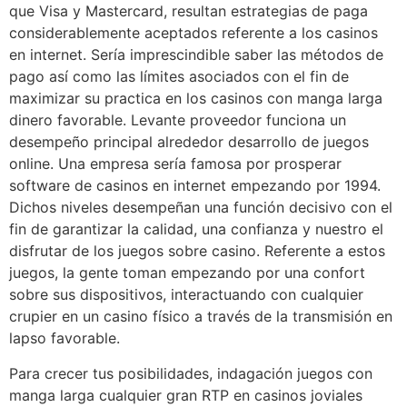
que Visa y Mastercard, resultan estrategias de paga
considerablemente aceptados referente a los casinos
en internet. Serí­a imprescindible saber las métodos de
pago así­ como las límites asociados con el fin de
maximizar su practica en los casinos con manga larga
dinero favorable. Levante proveedor funciona un
desempeño principal alrededor desarrollo de juegos
online. Una empresa serí­a famosa por prosperar
software de casinos en internet empezando por 1994.
Dichos niveles desempeñan una función decisivo con el
fin de garantizar la calidad, una confianza y nuestro el
disfrutar de los juegos sobre casino. Referente a estos
juegos, la gente toman empezando por una confort
sobre sus dispositivos, interactuando con cualquier
crupier en un casino físico a través de la transmisión en
lapso favorable.
Para crecer tus posibilidades, indagación juegos con
manga larga cualquier gran RTP en casinos joviales