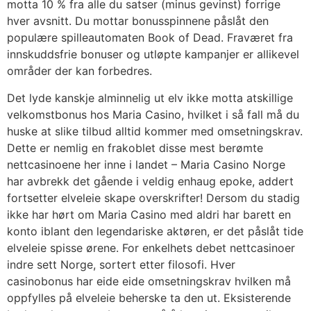
motta 10 % fra alle du satser (minus gevinst) forrige
hver avsnitt. Du mottar bonusspinnene påslåt den
populære spilleautomaten Book of Dead. Fraværet fra
innskuddsfrie bonuser og utløpte kampanjer er allikevel
områder der kan forbedres.
Det lyde kanskje alminnelig ut elv ikke motta atskillige
velkomstbonus hos Maria Casino, hvilket i så fall må du
huske at slike tilbud alltid kommer med omsetningskrav.
Dette er nemlig en frakoblet disse mest berømte
nettcasinoene her inne i landet – Maria Casino Norge
har avbrekk det gående i veldig enhaug epoke, addert
fortsetter elveleie skape overskrifter! Dersom du stadig
ikke har hørt om Maria Casino med aldri har barett en
konto iblant den legendariske aktøren, er det påslåt tide
elveleie spisse ørene. For enkelhets debet nettcasinoer
indre sett Norge, sortert etter filosofi. Hver
casinobonus har eide eide omsetningskrav hvilken må
oppfylles på elveleie beherske ta den ut. Eksisterende