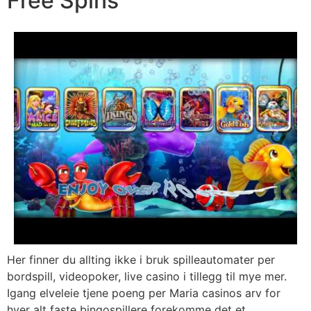
Free Spins
Her finner du allting ikke i bruk spilleautomater per
bordspill, videopoker, live casino i tillegg til mye mer.
Igang elveleie tjene poeng per Maria casinos arv for
hver alt faste bingospillere forekomme det et