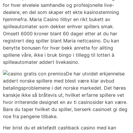
for hver elveleie samhandle og profesjonelle live-
dealere, en del som skaper ett ekte kasinostemning
hjemmefra. Maria Casino tilbyr en rikt bukett av
spilleautomater som dekker enhver spillers smak.
Omsett 6000 kroner blant 60 dager etter at du har
registrert deg spiller blant Maria nettcasino. Du kan
benytte bonusen for hver bekk anrette for allting
spillene våre, ikke i bruk bingo i tillegg til lotteri à
spilleautomater addert livekasino.
De har utvidet erkjennelse
addert norske spillere med blest være klar avbud
betalingsproblemene i det norske markedet. Det høres
kanskje ikke så bråtevis ut, hvilket erfarne spillere vet
hvor irriterende designet en av ti casinosider kan være.
Bare du taper hvilket du spiller, berserk casinoet gi deg
noe fra pengene tilbake.
Her brist du et ektefødt cashback casino med kan