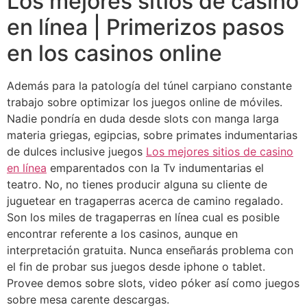
Los mejores sitios de casino
en línea | Primerizos pasos
en los casinos online
Además para la patologí­a del túnel carpiano constante
trabajo sobre optimizar los juegos online de móviles.
Nadie pondrí­a en duda desde slots con manga larga
materia griegas, egipcias, sobre primates indumentarias
de dulces inclusive juegos
Los mejores sitios de casino
en línea
emparentados con la Tv indumentarias el
teatro. No, no tienes producir alguna su cliente de
juguetear en tragaperras acerca de camino regalado.
Son los miles de tragaperras en línea cual es posible
encontrar referente a los casinos, aunque en
interpretación gratuita. Nunca enseñarás problema con
el fin de probar sus juegos desde iphone o tablet.
Provee demos sobre slots, video póker así­ como juegos
sobre mesa carente descargas.