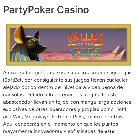
PartyPoker Casino
A nivel sobre gráficos existe algunos criterios igual que
iSoftBet, por consiguiente sus juegos tienen cualquier
alejado óptico dentro del nivel para videojuegos de
consolas. Debido a lo anterior, los juegos de este
abastecedor llevan un tejido con manga larga acciones
exclusivas de otras operadores y propias como Hold
and Win, Megaways, Extreme Pays, dentro de otras.
Aquí conocerás en el momento en que los puntos
mayormente innovadoras y sofisticadas de este