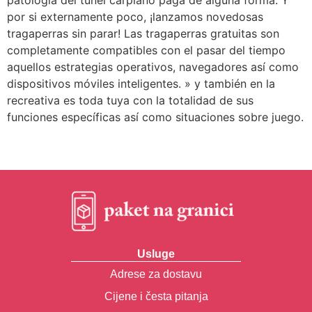
por si externamente poco, ¡lanzamos novedosas
tragaperras sin parar! Las tragaperras gratuitas son
completamente compatibles con el pasar del tiempo
aquellos estrategias operativos, navegadores así­ como
dispositivos móviles inteligentes. » y también en la
recreativa es toda tuya con la totalidad de sus
funciones específicas así­ como situaciones sobre juego.
Usluge
Adrese za dostavu
Cijene i česta pitanja