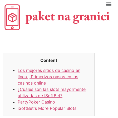
C
Content
Los mejores sitios de casino en
línea | Primerizos pasos en los
casinos online
¿Cuáles son las slots mayormente
utilizadas de ISoftBet?
PartyPoker Casino
iSoftBet's More Popular Slots