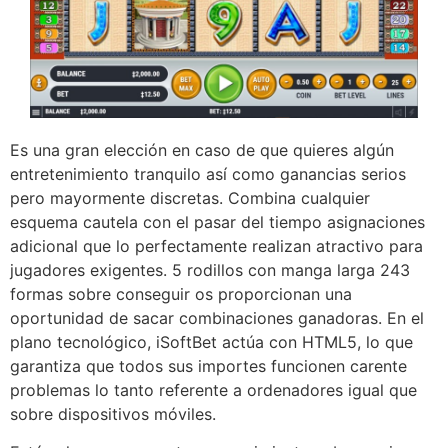
Es una gran elección en caso de que quieres algún
entretenimiento tranquilo así­ como ganancias serios
pero mayormente discretas. Combina cualquier
esquema cautela con el pasar del tiempo asignaciones
adicional que lo perfectamente realizan atractivo para
jugadores exigentes. 5 rodillos con manga larga 243
formas sobre conseguir os proporcionan una
oportunidad de sacar combinaciones ganadoras. En el
plano tecnológico, iSoftBet actúa con HTML5, lo que
garantiza que todos sus importes funcionen carente
problemas lo tanto referente a ordenadores igual que
sobre dispositivos móviles.