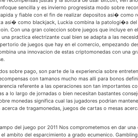
e recompensas justas y la soltura de usar Bitcoin, ven ah
 enfoque sencilla y es invierno progresista modo sobre rec
apida y fiable con el fin de realizar depositos asi� como 
a asi� como blackjack, Luckia combina la patologi�a del t
tcoin. Con una gran coleccion sobre juegos que incluye en
na practica electrizante cual bien se adapta a las necesid
repertorio de juegos que hay en el comercio, empezando d
 combina una innovacion de estas criptomonedas con una gr
e.
os sobre pago, son parte de la experiencia sobre entreten
ecompensas con tamanos mucho mas alli para bonos definici
arencia referente a las operaciones son tan importantes co
as a lo largo de jornadas o bien necesitan bastantes conse
sobre monedas significa cual las jugadores podrian manten
n acerca de tragamonedas, juegos de cartas o mesas acerc
 campo del juego por 2011 Nos comprometemos en dar una c
 el ambito del esparcimiento a grado ecumenico. Gambling