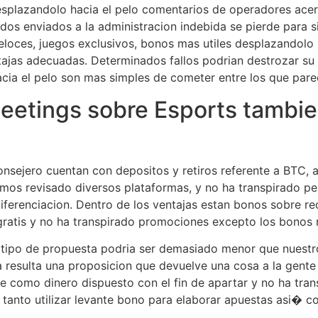
esplazandolo hacia el pelo comentarios de operadores acer
ondos enviados a la administracion indebida se pierde para
oces, juegos exclusivos, bonos mas utiles desplazandolo h
ajas adecuadas. Determinados fallos podrian destrozar su t
ia el pelo son mas simples de cometer entre los que pare
eetings sobre Esports tambie
onsejero cuentan con depositos y retiros referente a BTC,
mos revisado diversos plataformas, y no ha transpirado pe
 diferenciacion. Dentro de los ventajas estan bonos sobre 
 gratis y no ha transpirado promociones excepto los bonos 
tipo de propuesta podria ser demasiado menor que nuestr
 resulta una proposicion que devuelve una cosa a la gente
e como dinero dispuesto con el fin de apartar y no ha tr
o tanto utilizar levante bono para elaborar apuestas asi� c