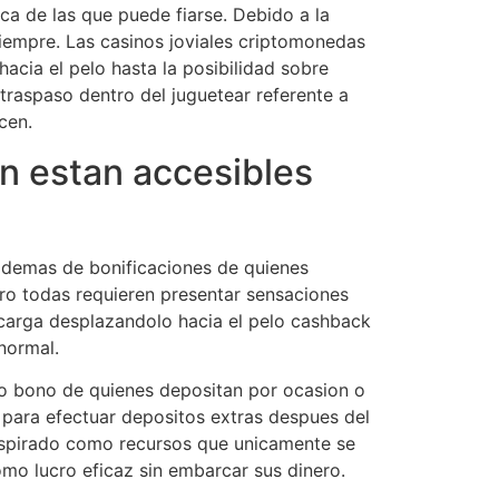
ca de las que puede fiarse. Debido a la
 siempre. Las casinos joviales criptomonedas
acia el pelo hasta la posibilidad sobre
raspaso dentro del juguetear referente a
cen.
n estan accesibles
 ademas de bonificaciones de quienes
ro todas requieren presentar sensaciones
recarga desplazandolo hacia el pelo cashback
normal.
o bono de quienes depositan por ocasion o
 para efectuar depositos extras despues del
anspirado como recursos que unicamente se
omo lucro eficaz sin embarcar sus dinero.