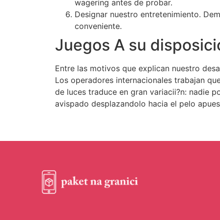
wagering antes de probar.
Designar nuestro entretenimiento. Dem
conveniente.
Juegos A su disposici
Entre las motivos que explican nuestro desa
Los operadores internacionales trabajan que
de luces traduce en gran variacii?n: nadie 
avispado desplazandolo hacia el pelo apues