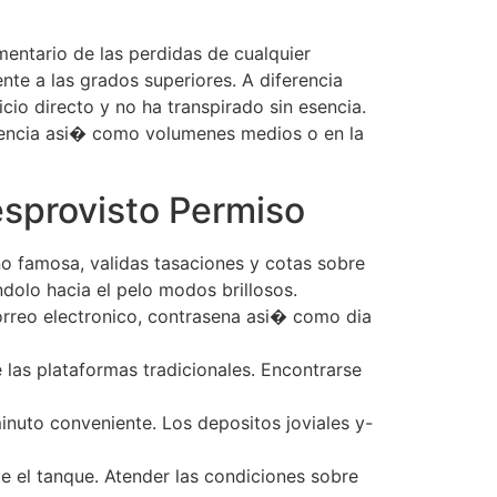
entario de las perdidas de cualquier
te a las grados superiores. A diferencia
cio directo y no ha transpirado sin esencia.
cuencia asi� como volumenes medios o en la
esprovisto Permiso
no famosa, validas tasaciones y cotas sobre
dolo hacia el pelo modos brillosos.
correo electronico, contrasena asi� como dia
 las plataformas tradicionales. Encontrarse
nuto conveniente. Los depositos joviales y-
te el tanque. Atender las condiciones sobre