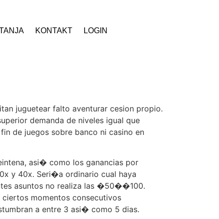
ITANJA
KONTAKT
LOGIN
tan juguetear falto aventurar cesion propio.
superior demanda de niveles igual que
 fin de juegos sobre banco ni casino en
eintena, asi� como los ganancias por
0x y 40x. Seri�a ordinario cual haya
antes asuntos no realiza las �50��100.
te ciertos momentos consecutivos
ostumbran a entre 3 asi� como 5 dias.