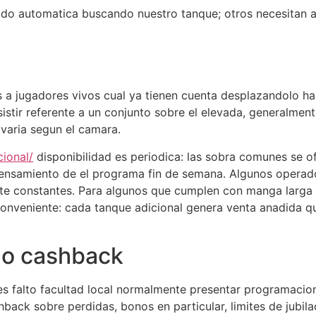
do automatica buscando nuestro tanque; otros necesitan a
 a jugadores vivos cual ya tienen cuenta desplazandolo ha
istir referente a un conjunto sobre el elevada, generalme
varia segun el camara.
cional/
disponibilidad es periodica: las sobra comunes se of
nsamiento de el programa fin de semana. Algunos operad
e constantes. Para algunos que cumplen con manga larga d
onveniente: cada tanque adicional genera venta anadida qu
mo cashback
les falto facultad local normalmente presentar programaci
back sobre perdidas, bonos en particular, limites de jubi