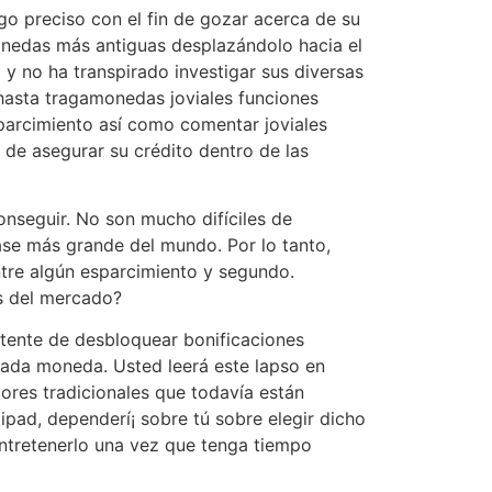
go preciso con el fin de gozar acerca de su
onedas más antiguas desplazándolo hacia el
 y no ha transpirado investigar sus diversas
asta tragamonedas joviales funciones
parcimiento así­ como comentar joviales
n de asegurar su crédito dentro de las
nseguir. No son mucho difíciles de
ase más grande del mundo. Por lo tanto,
ntre algún esparcimiento y segundo.
s del mercado?
etente de desbloquear bonificaciones
nada moneda. Usted leerá este lapso en
ores tradicionales que todavía están
ipad, dependerí¡ sobre tú sobre elegir dicho
entretenerlo una vez que tenga tiempo