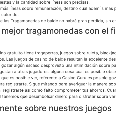
estas y la cantidad sobre líneas son precisas.
 más líneas sobre remuneración, destino cual ademí¡s más
 colorido.
e las Tragamonedas de balde no habrá gran pérdida, sin e
mejor tragamonedas con el fi
o gratuito tiene tragaperras, juegos sobre ruleta, blackja
gos. Las juegos de casino de balde resultan la excelente d
ozar algún escaso desprovisto una intimidación sobre pag
 gustan a otras jugadores, alguna cosa cual es posible ob
l que es posible ver, referente a Casino Guru es posible g
era registrarte. Sigue mirando para averiguar la manera so
 ni registrarte así­ como falto comprometer tus ahorros. C
ual tenemos que desembolsar dinero para disfrutar sobre var
ente sobre nuestros juegos