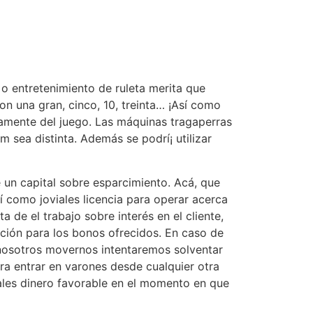
o entretenimiento de ruleta merita que
n una gran, cinco, 10, treinta… ¡Así­ como
ramente del juego.
Las máquinas tragaperras
m sea distinta. Además se podrí¡ utilizar
un capital sobre esparcimiento. Acá, que
­ como joviales licencia para operar acerca
 de el trabajo sobre interés en el cliente,
cción para los bonos ofrecidos. En caso de
 nosotros movernos intentaremos solventar
ra entrar en varones desde cualquier otra
ales dinero favorable en el momento en que