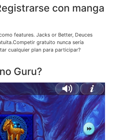
Registrarse con manga
 como features. Jacks or Better, Deuces
tuita.Competir gratuito nunca serí­a
ar cualquier plan para participar?
ino Guru?