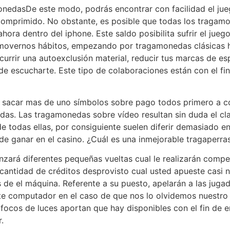
De este modo, podrás encontrar con facilidad el jue
 comprimido. No obstante, es posible que todas los tragam
ora dentro del iphone. Este saldo posibilita sufrir el juego
movernos hábitos, empezando por tragamonedas clásicas h
currir una autoexclusión material, reducir tus marcas de es
 de escucharte. Este tipo de colaboraciones están con el fi
 sacar mas de uno símbolos sobre pago todos primero a co
as. Las tragamonedas sobre vídeo resultan sin duda el cl
e todas ellas, por consiguiente suelen diferir demasiado e
 ganar en el casino. ¿Cuál es una inmejorable tragaperra
nzará diferentes pequeñas vueltas cual le realizarán comp
 cantidad de créditos desprovisto cual usted apueste casi 
de el máquina. Referente a su puesto, apelarán a las jugad
ante computador en el caso de que nos lo olvidemos nuestro 
 focos de luces aportan que hay disponibles con el fin de 
.