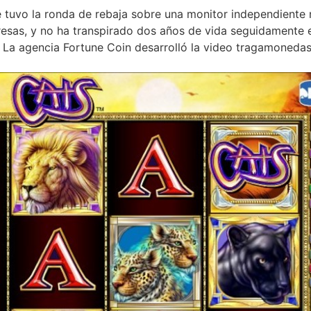
 tuvo la ronda de rebaja sobre una monitor independiente 
esas, y no ha transpirado dos años de vida seguidamente 
T. La agencia Fortune Coin desarrolló la video tragamonedas