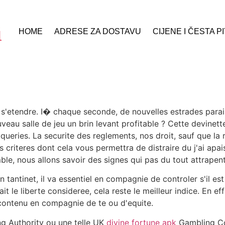
HOME
ADRESE ZA DOSTAVU
CIJENE I ČESTA P
 s'etendre. I� chaque seconde, de nouvelles estrades parais
nouveau salle de jeu un brin levant profitable ? Cette devinett
queries. La securite des reglements, nos droit, sauf que la 
riteres dont cela vous permettra de distraire du j'ai apai
le, nous allons savoir des signes qui pas du tout attrapent
un tantinet, il va essentiel en compagnie de controler s'il es
ait le liberte consideree, cela reste le meilleur indice. En e
 contenu en compagnie de te ou d'equite.
g Authority ou une telle UK
divine fortune apk
Gambling Co