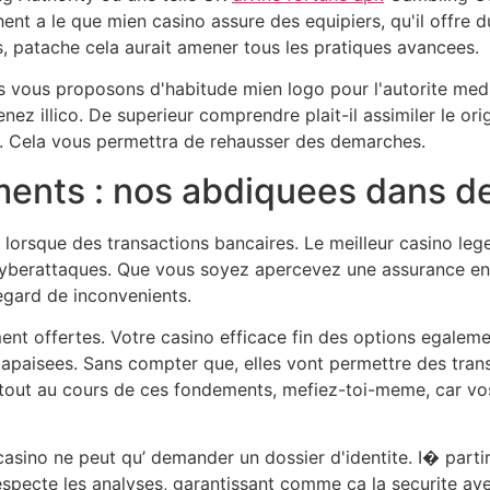
nt a le que mien casino assure des equipiers, qu'il offre du
, patache cela aurait amener tous les pratiques avancees.
s vous proposons d'habitude mien logo pour l'autorite medi
enez illico. De superieur comprendre plait-il assimiler le orig
b. Cela vous permettra de rehausser des demarches.
ements : nos abdiquees dans 
 lorsque des transactions bancaires. Le meilleur casino l
 cyberattaques. Que vous soyez apercevez une assurance en u
�egard de inconvenients.
t offertes. Votre casino efficace fin des options egalem
apaisees. Sans compter que, elles vont permettre des trans
tout au cours de ces fondements, mefiez-toi-meme, car vos
asino ne peut qu’ demander un dossier d'identite. I� parti
especte les analyses, garantissant comme ca la securite av