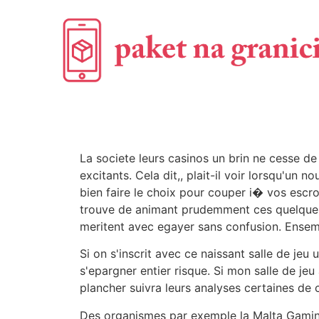
La societe leurs casinos un brin ne cesse de
excitants. Cela dit,, plait-il voir lorsqu'un 
bien faire le choix pour couper i� vos escro
trouve de animant prudemment ces quelques c
meritent avec egayer sans confusion. Ensemb
Si on s'inscrit avec ce naissant salle de jeu 
s'epargner entier risque. Si mon salle de jeu 
plancher suivra leurs analyses certaines de
Des organismes par exemple la Malta Gamin