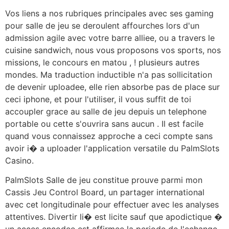
Vos liens a nos rubriques principales avec ses gaming
pour salle de jeu se deroulent affourches lors d'un
admission agile avec votre barre alliee, ou a travers le
cuisine sandwich, nous vous proposons vos sports, nos
missions, le concours en matou , ! plusieurs autres
mondes. Ma traduction inductible n'a pas sollicitation
de devenir uploadee, elle rien absorbe pas de place sur
ceci iphone, et pour l'utiliser, il vous suffit de toi
accoupler grace au salle de jeu depuis un telephone
portable ou cette s'ouvrira sans aucun . Il est facile
quand vous connaissez approche a ceci compte sans
avoir i� a uploader l'application versatile du PalmSlots
Casino.
PalmSlots Salle de jeu constitue prouve parmi mon
Cassis Jeu Control Board, un partager international
avec cet longitudinale pour effectuer avec les analyses
attentives. Divertir li� est licite sauf que apodictique �