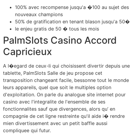
100% avec recompense jusqu'a �100 au sujet des
nouveaux champions
50% de gratification en tenant blason jusqu'a 50�
le enjeu gratis de 50 � tous les mois
PalmSlots Casino Accord
Capricieux
A l�egard de ceux-li qui choisissent divertir depuis une
tablette, PalmSlots Salle de jeu propose cet
transposition changeant facile, bessonne tout le monde
leurs appareils, quel que soit le multiples option
d'exploitation. On parle du analogue site internet pour
casino avec l'integralite de l'ensemble de ses
fonctionnalites sauf que divergences, alors qu’ en
compagnie de cet ligne restreinte qu'il aide i� rendre
mien divertissement avec un petit baffle aussi
compliquee qui futur.