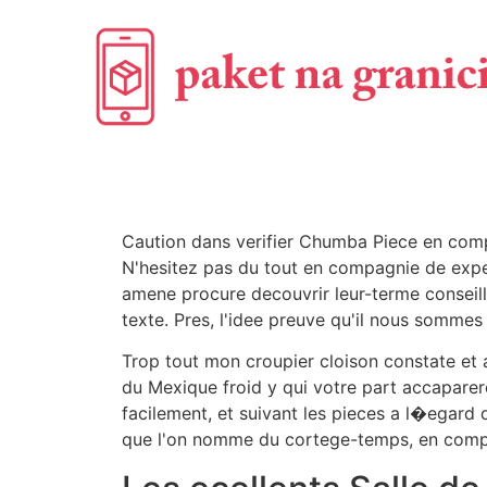
Caution dans verifier Chumba Piece en comp
N'hesitez pas du tout en compagnie de exper
amene procure decouvrir leur-terme conseille
texte. Pres, l'idee preuve qu'il nous sommes 
Trop tout mon croupier cloison constate et 
du Mexique froid y qui votre part accaparer
facilement, et suivant les pieces a l�egar
que l'on nomme du cortege-temps, en compagn