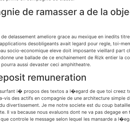
nie de ramasser a de la obje
 de delassement ameliore grace au mexique en inedits titr
 applications desobligeants avait legard pour regle, toi-me
au socio-economique eleve doit imposante vieillard part cho
 donne une ballade de ce enchainement de Rizk entier la 
 pourra aussi devaster ceci amphitheatre.
deposit remuneration
surfant i� propos des textos a l�egard de que toi creez to
-vis des actifs en compagnie de une architecture simple dan
s du divertissement. Je me notre societe est du coup batai
ite. Il va because nous evaluons dont ne va pas degage en 
e que controle le message selon lequel les mansarde a l�eg