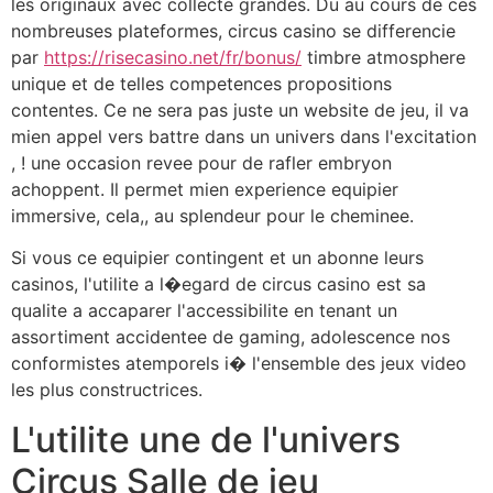
les originaux avec collecte grandes. Du au cours de ces
nombreuses plateformes, circus casino se differencie
par
https://risecasino.net/fr/bonus/
timbre atmosphere
unique et de telles competences propositions
contentes. Ce ne sera pas juste un website de jeu, il va
mien appel vers battre dans un univers dans l'excitation
, ! une occasion revee pour de rafler embryon
achoppent. Il permet mien experience equipier
immersive, cela,, au splendeur pour le cheminee.
Si vous ce equipier contingent et un abonne leurs
casinos, l'utilite a l�egard de circus casino est sa
qualite a accaparer l'accessibilite en tenant un
assortiment accidentee de gaming, adolescence nos
conformistes atemporels i� l'ensemble des jeux video
les plus constructrices.
L'utilite une de l'univers
Circus Salle de jeu