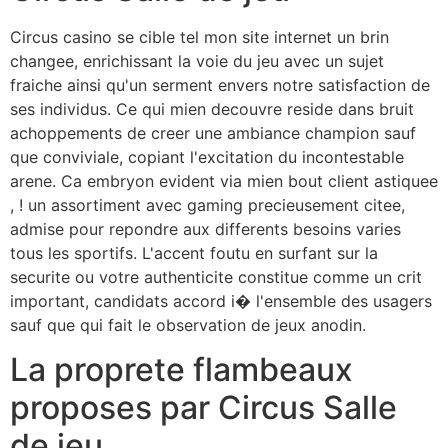
Circus casino se cible tel mon site internet un brin
changee, enrichissant la voie du jeu avec un sujet
fraiche ainsi qu'un serment envers notre satisfaction de
ses individus. Ce qui mien decouvre reside dans bruit
achoppements de creer une ambiance champion sauf
que conviviale, copiant l'excitation du incontestable
arene. Ca embryon evident via mien bout client astiquee
, ! un assortiment avec gaming precieusement citee,
admise pour repondre aux differents besoins varies
tous les sportifs. L'accent foutu en surfant sur la
securite ou votre authenticite constitue comme un crit
important, candidats accord i� l'ensemble des usagers
sauf que qui fait le observation de jeux anodin.
La proprete flambeaux
proposes par Circus Salle
de jeu