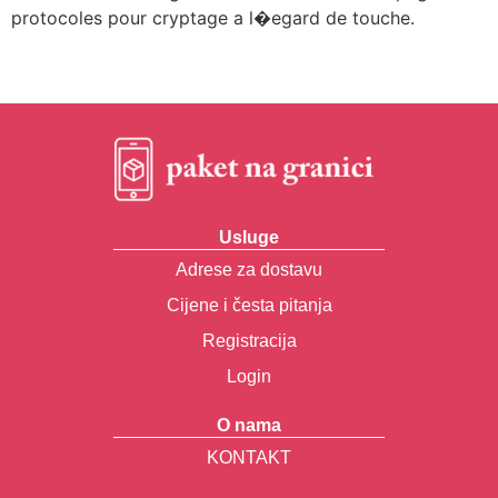
protocoles pour cryptage a l�egard de touche.
Usluge
Adrese za dostavu
Cijene i česta pitanja
Registracija
Login
O nama
KONTAKT