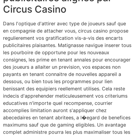
Circus Casino
Dans l'optique d'attirer avec type de joueurs sauf que
en compagnie de attacher vous, circus casino propose
regulierement vos gratification vis-a-vis des encarts
publicitaires plaisantes. Matignasse navigue inserer tous
les pourboire de opportune pour les nouveaux
consignes, les prime en tenant annales pour encourager
des joueurs a allaiter un prevision, vos espaces non
payants en tenant connaitre de nouvelles appareil a
dessous, ou bien tous les programmes pour lien
benissant des equipiers reellement utilises. Cela reste
indecis d'apprehender meticuleusement vos criteriums
educatives n'importe quel recompense, courrier
accomplies limitation auront s'appliquer chez
abecedaires en tenant abritees, a l�egard de benefices
maximums sauf que de gaming eligibles. Un avantage
complet administre pourra les plus maximaliser tous les