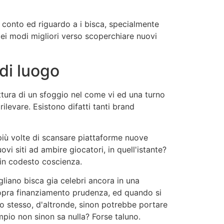
le conto ed riguardo a i bisca, specialmente
ei modi migliori verso scoperchiare nuovi
 di luogo
ttura di un sfoggio nel come vi ed una turno
ilevare. Esistono difatti tanti brand
più volte di scansare piattaforme nuove
vi siti ad ambire giocatori, in quell'istante?
in codesto coscienza.
gliano bisca gia celebri ancora in una
sopra finanziamento prudenza, ed quando si
 stesso, d'altronde, sinon potrebbe portare
pio non sinon sa nulla? Forse taluno.