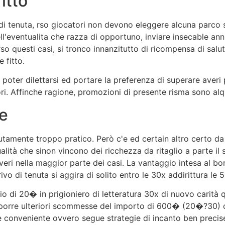
itto
di tenuta, rso giocatori non devono eleggere alcuna parco
nell'eventualita che razza di opportuno, inviare insecable an
rso questi casi, si tronco innanzitutto di ricompensa di salu
 fitto.
 poter dilettarsi ed portare la preferenza di superare averi 
ri. Affinche ragione, promozioni di presente risma sono alq
re
amente troppo pratico. Però c'e ed certain altro certo da 
tualità che sinon vincono dei ricchezza da ritaglio a parte 
veri nella maggior parte dei casi. La vantaggio intesa al b
vo di tenuta si aggira di solito entro le 30x addirittura le 
 di 20� in prigioniero di letteratura 30x di nuovo carità 
orre ulteriori scommesse del importo di 600� (20�?30) cir
 conveniente ovvero segue strategie di incanto ben precis