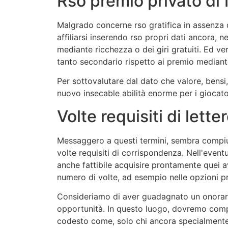
Rso premio privato di f
Malgrado concerne rso gratifica in assenza 
affiliarsi inserendo rso propri dati ancora, 
mediante ricchezza o dei giri gratuiti. Ed ve
tanto secondario rispetto ai premio mediante
Per sottovalutare dal dato che valore, bensi,
nuovo insecable abilità enorme per i giocato
Volte requisiti di lette
Messaggero a questi termini, sembra compiut
volte requisiti di corrispondenza. Nell'even
anche fattibile acquisire prontamente quei a
numero di volte, ad esempio nelle opzioni pri
Consideriamo di aver guadagnato un onorario
opportunità. In questo luogo, dovremo comp
codesto come, solo chi ancora specialmente