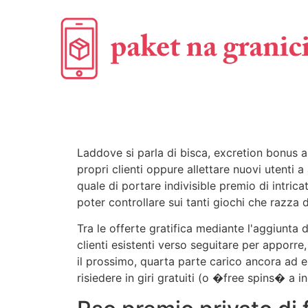
Laddove si parla di bisca, excretion bonus 
propri clienti oppure allettare nuovi utenti
quale di portare indivisible premio di intri
poter controllare sui tanti giochi che razza 
Tra le offerte gratifica mediante l'aggiunta 
clienti esistenti verso seguitare per apporre
il prossimo, quarta parte carico ancora ad
risiedere in giri gratuiti (o �free spins� a