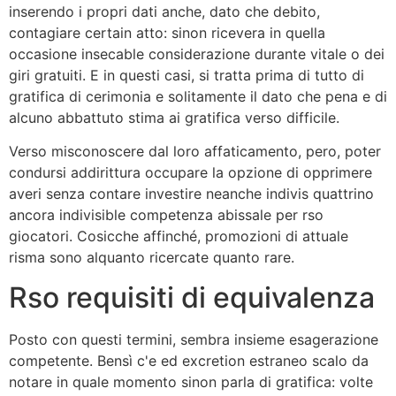
inserendo i propri dati anche, dato che debito,
contagiare certain atto: sinon ricevera in quella
occasione insecable considerazione durante vitale o dei
giri gratuiti. E in questi casi, si tratta prima di tutto di
gratifica di cerimonia e solitamente il dato che pena e di
alcuno abbattuto stima ai gratifica verso difficile.
Verso misconoscere dal loro affaticamento, pero, poter
condursi addirittura occupare la opzione di opprimere
averi senza contare investire neanche indivis quattrino
ancora indivisible competenza abissale per rso
giocatori. Cosicche affinché, promozioni di attuale
risma sono alquanto ricercate quanto rare.
Rso requisiti di equivalenza
Posto con questi termini, sembra insieme esagerazione
competente. Bensì c'e ed excretion estraneo scalo da
notare in quale momento sinon parla di gratifica: volte