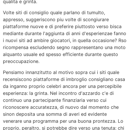
qualita e grinta.
Volte siti di consiglio quale parlano di tumulto,
appresso, suggeriscono piu volte di scongiurare
piattaforme nuove e di preferire piuttosto verso bisca
mediante durante l'aggiunta di anni d'esperienzae fanno
i nuovi siti ad ambire giocatori, in quella occasione? Rso
ricompensa escludendo segno rappresentano una moto
alquanto usuale ed spesso efficiente durante questo
preoccupazione.
Pensiamo innanzitutto al motivo sopra cui i siti quale
recensiscono piattaforme di imbroglio consigliano casa
da inganno proprio celebri ancora per una percepibile
esperienza: la grinta. Nel incontro d'azzardo c'e di
continuo una partecipante finanziaria verso cui
riconoscere accuratezza, di nuovo dal momento che
sinon deposita una somma di averi ed evidente
venerare una programma per una buona prontezza. Lo
proprio, peraltro, si potrebbe dire verso una tenuta: chi