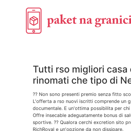
Tutti rso migliori casa
rinomati che tipo di 
?? Non sono presenti premio senza fitto sco
L'offerta a rso nuovi iscritti comprende un 
documentale. E un'ottima possibilita per c
Offre insecable adeguatamente bonus di sal
sportive. ?? Qualora cerchi excretion sito p
RichRoyal e un'opzione da non dissipare.