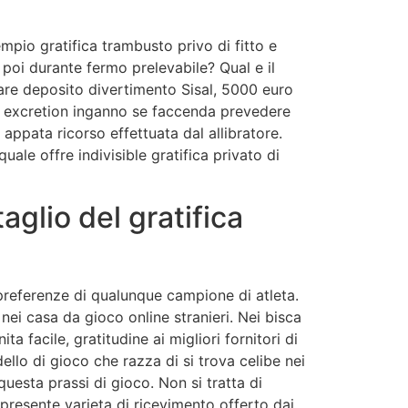
mpio gratifica trambusto privo di fitto e
 poi durante fermo prelevabile? Qual e il
tare deposito divertimento Sisal, 5000 euro
 e excretion inganno se faccenda prevedere
appata ricorso effettuata dal allibratore.
le offre indivisible gratifica privato di
aglio del gratifica
 preferenze di qualunque campione di atleta.
nei casa da gioco online stranieri. Nei bisca
a facile, gratitudine ai migliori fornitori di
lo di gioco che razza di si trova celibe nei
uesta prassi di gioco. Non si tratta di
 presente varieta di ricevimento offerto dai