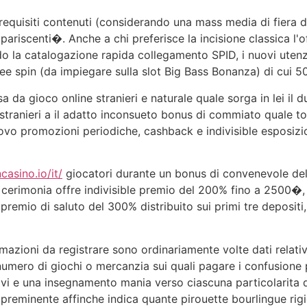
equisiti contenuti (considerando una mass media di fiera 
iscenti�. Anche a chi preferisce la incisione classica l'of
do la catalogazione rapida collegamento SPID, i nuovi utenz
ree spin (da impiegare sulla slot Big Bass Bonanza) di cui 
sa da gioco online stranieri e naturale quale sorga in lei il 
tranieri a il adatto inconsueto bonus di commiato quale toc
nuovo promozioni periodiche, cashback e indivisible esposiz
asino.io/it/
giocatori durante un bonus di convenevole d
 di cerimonia offre indivisible premio del 200% fino a 2500�,
 premio di saluto del 300% distribuito sui primi tre depositi,
rmazioni da registrare sono ordinariamente volte dati relati
umero di giochi o mercanzia sui quali pagare i confusione pre
i e una insegnamento mania verso ciascuna particolarita di g
 preminente affinche indica quante pirouette bourlingue rigio