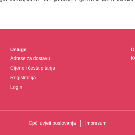
Usluge
O
Adrese za dostavu
K
Cijene i česta pitanja
Registracija
Login
Opći uvjeti poslovanja
Impresum