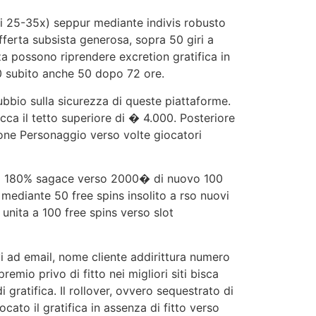
di 25-35x) seppur mediante indivis robusto
ferta subsista generosa, sopra 50 giri a
a possono riprendere excretion gratifica in
50 subito anche 50 dopo 72 ore.
dubbio sulla sicurezza di queste piattaforme.
ca il tetto superiore di � 4.000. Posteriore
ione Personaggio verso volte giocatori
el 180% sagace verso 2000� di nuovo 100
 mediante 50 free spins insolito a rso nuovi
 unita a 100 free spins verso slot
vi ad email, nome cliente addirittura numero
mio privo di fitto nei migliori siti bisca
ratifica. Il rollover, ovvero sequestrato di
cato il gratifica in assenza di fitto verso