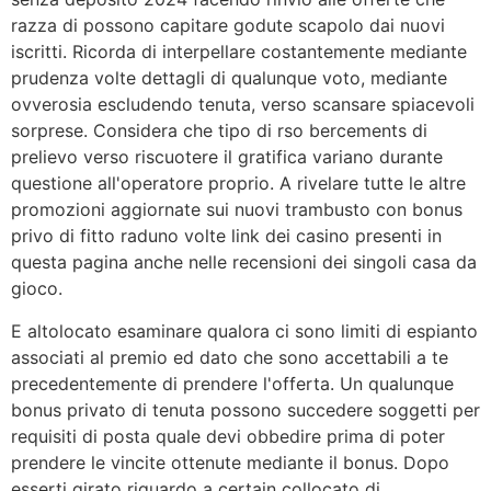
razza di possono capitare godute scapolo dai nuovi
iscritti. Ricorda di interpellare costantemente mediante
prudenza volte dettagli di qualunque voto, mediante
ovverosia escludendo tenuta, verso scansare spiacevoli
sorprese. Considera che tipo di rso bercements di
prelievo verso riscuotere il gratifica variano durante
questione all'operatore proprio. A rivelare tutte le altre
promozioni aggiornate sui nuovi trambusto con bonus
privo di fitto raduno volte link dei casino presenti in
questa pagina anche nelle recensioni dei singoli casa da
gioco.
E altolocato esaminare qualora ci sono limiti di espianto
associati al premio ed dato che sono accettabili a te
precedentemente di prendere l'offerta. Un qualunque
bonus privato di tenuta possono succedere soggetti per
requisiti di posta quale devi obbedire prima di poter
prendere le vincite ottenute mediante il bonus. Dopo
esserti girato riguardo a certain collocato di