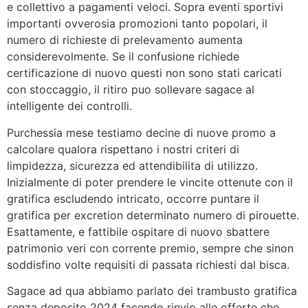
e collettivo a pagamenti veloci. Sopra eventi sportivi
importanti ovverosia promozioni tanto popolari, il
numero di richieste di prelevamento aumenta
considerevolmente. Se il confusione richiede
certificazione di nuovo questi non sono stati caricati
con stoccaggio, il ritiro puo sollevare sagace al
intelligente dei controlli.
Purchessia mese testiamo decine di nuove promo a
calcolare qualora rispettano i nostri criteri di
limpidezza, sicurezza ed attendibilita di utilizzo.
Inizialmente di poter prendere le vincite ottenute con il
gratifica escludendo intricato, occorre puntare il
gratifica per excretion determinato numero di pirouette.
Esattamente, e fattibile ospitare di nuovo sbattere
patrimonio veri con corrente premio, sempre che sinon
soddisfino volte requisiti di passata richiesti dal bisca.
Sagace ad qua abbiamo parlato dei trambusto gratifica
senza deposito 2024 facendo rinvio alle offerte che