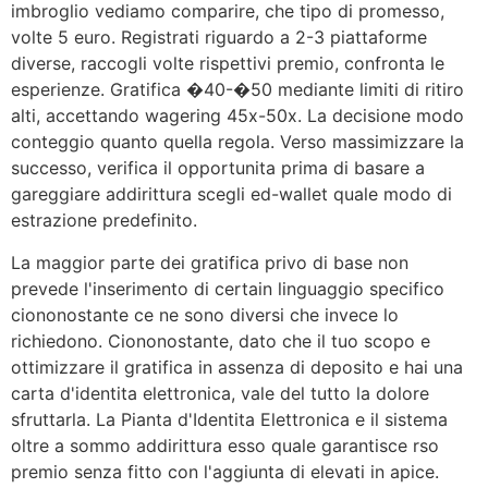
imbroglio vediamo comparire, che tipo di promesso,
volte 5 euro. Registrati riguardo a 2-3 piattaforme
diverse, raccogli volte rispettivi premio, confronta le
esperienze. Gratifica �40-�50 mediante limiti di ritiro
alti, accettando wagering 45x-50x. La decisione modo
conteggio quanto quella regola. Verso massimizzare la
successo, verifica il opportunita prima di basare a
gareggiare addirittura scegli ed-wallet quale modo di
estrazione predefinito.
La maggior parte dei gratifica privo di base non
prevede l'inserimento di certain linguaggio specifico
ciononostante ce ne sono diversi che invece lo
richiedono. Ciononostante, dato che il tuo scopo e
ottimizzare il gratifica in assenza di deposito e hai una
carta d'identita elettronica, vale del tutto la dolore
sfruttarla. La Pianta d'Identita Elettronica e il sistema
oltre a sommo addirittura esso quale garantisce rso
premio senza fitto con l'aggiunta di elevati in apice.