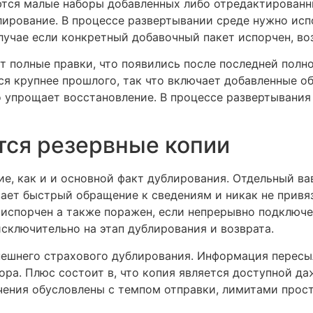
ются малые наборы добавленных либо отредактированны
лирование. В процессе развертывании среде нужно ис
лучае если конкретный добавочный пакет испорчен, во
 полные правки, что появились после последней полн
я крупнее прошлого, так что включает добавленные об
о упрощает восстановление. В процессе развертывания
тся резервные копии
е, как и и основной факт дублирования. Отдельный ва
ает быстрый обращение к сведениям и никак не привяз
 испорчен а также поражен, если непрерывно подключ
сключительно на этап дублирования и возврата.
ешнего страхового дублирования. Информация пересы
ра. Плюс состоит в, что копия является доступной да
ичения обусловлены с темпом отправки, лимитами прос