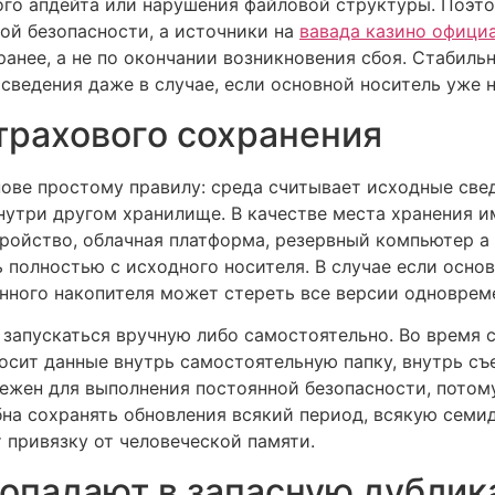
о апдейта или нарушения файловой структуры. Поэто
ой безопасности, а источники на
вавада казино офици
ранее, а не по окончании возникновения сбоя. Стабиль
 сведения даже в случае, если основной носитель уже 
трахового сохранения
нове простому правилу: среда считывает исходные св
внутри другом хранилище. В качестве места хранения 
тройство, облачная платформа, резервный компьютер а
ь полностью с исходного носителя. В случае если осно
нного накопителя может стереть все версии одноврем
запускаться вручную либо самостоятельно. Во время 
осит данные внутрь самостоятельную папку, внутрь съ
ежен для выполнения постоянной безопасности, потом
обна сохранять обновления всякий период, всякую семи
 привязку от человеческой памяти.
опадают в запасную дублик