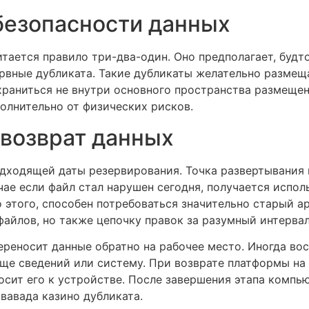
безопасности данных
тается правило три-два-один. Оно предполагает, буд
ервные дубликата. Такие дубликаты желательно размещ
храниться не внутри основного пространства размеще
полнительно от физических рисков.
 возврат данных
одходящей даты резервирования. Точка развертывания 
чае если файл стал нарушен сегодня, получается испо
 этого, способен потребоваться значительно старый ар
айлов, но также цепочку правок за разумный интервал
ереносит данные обратно на рабочее место. Иногда во
ище сведений или систему. При возврате платформы на
осит его к устройстве. После завершения этапа компью
вавада казино дубликата.