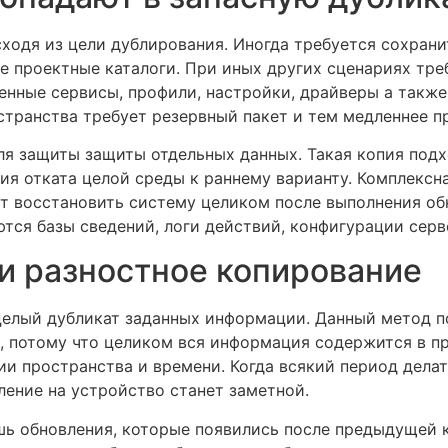
ходя из цели дублирования. Иногда требуется сохран
е проектные каталоги. При иных других сценариях тре
енные сервисы, профили, настройки, драйверы а такж
странства требует резервный пакет и тем медленнее п
ля защиты защиты отдельных данных. Такая копия подх
чия отката целой среды к раннему варианту. Комплексн
ет восстановить систему целиком после выполнения об
ются базы сведений, логи действий, конфигурации серв
и разностное копирование
целый дубликат заданных информации. Данный метод п
и, потому что целиком вся информация содержится в п
и пространства и времени. Когда всякий период делат
ление на устройство станет заметной.
ь обновления, которые появились после предыдущей 