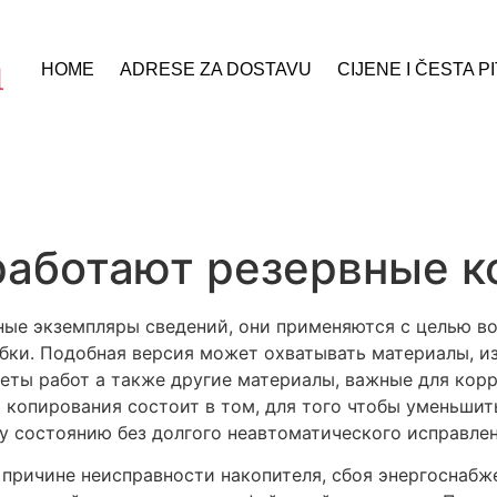
HOME
ADRESE ZA DOSTAVU
CIJENE I ČESTA P
работают резервные к
ые экземпляры сведений, они применяются с целью во
бки. Подобная версия может охватывать материалы, и
акеты работ а также другие материалы, важные для ко
о копирования состоит в том, для того чтобы уменьши
у состоянию без долгого неавтоматического исправлен
причине неисправности накопителя, сбоя энергоснабже