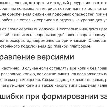
ные сведения, которые и исходный ресурс, из-за этого
торонним пользователям, риск потери данных останетс
ля обеспечения снижения подобных опасностей приме
 работы с сетевых сервисов и отдельные уровни для 
 от злонамеренных модулей. Некоторые инциденты рас
нешний накопитель непрерывно добавлен к зараженному
овать резервы одновременно со оригиналами. Следоват
остоянного подключения до главной платформе.
правление версиями
хаотично. В случае если оставлять все копии без прав
 резервную копию, возможно лишиться возможность в
я схема размещения. Схема задает, сколько дневных, 
ючать лишние копии а также какого типа сведения явл
шибки при формировании з