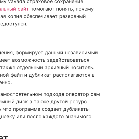
му vavada страховое сохранение
альный сайт
помогают понять, почему
ная копия обеспечивает резервный
недоступен.
едения, формирует данный независимый
имеет возможность задействоваться
 также отдельный архивный носитель.
вной файл и дубликат располагаются в
енно.
самостоятельном подходе оператор сам
емный диск а также другой ресурс.
у что программа создает дубликаты
дневку или после каждого значимого
ат