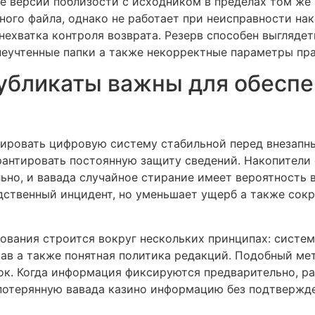
е версии поблизости с исходником в пределах том же 
ного файла, однако не работает при неисправности нак
ехватка контроля возврата. Резерв способен выглядет
неучтенные папки а также некорректные параметры пра
убликаты важны для обесп
ировать цифровую систему стабильной перед внезапн
рантировать постоянную защиту сведений. Накопители
ьно, и вавада случайное стирание имеет вероятность 
едственный инцидент, но уменьшает ущерб а также сок
вания строится вокруг нескольких принципах: систем
рав а также понятная политика редакций. Подобный ме
ок. Когда информация фиксируются предварительно, р
 потерянную вавада казино информацию без подтвержде