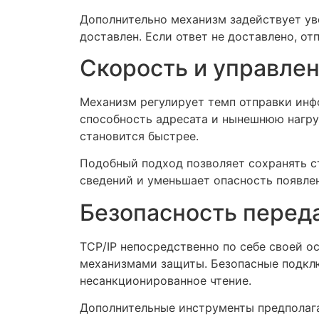
Дополнительно механизм задействует ув
доставлен. Если ответ не доставлено, о
Скорость и управле
Механизм регулирует темп отправки инфо
способность адресата и нынешнюю нагруз
становится быстрее.
Подобный подход позволяет сохранять с
сведений и уменьшает опасность появлен
Безопасность перед
TCP/IP непосредственно по себе своей о
механизмами защиты. Безопасные подклю
несанкционированное чтение.
Дополнительные инструменты предполага