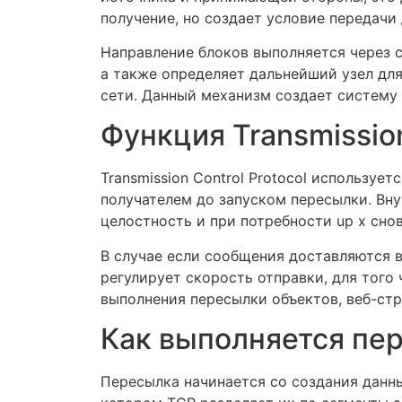
получение, но создает условие передач
Направление блоков выполняется через 
а также определяет дальнейший узел для
сети. Данный механизм создает систему
Функция Transmissio
Transmission Control Protocol использу
получателем до запуском пересылки. Вну
целостность и при потребности up x сн
В случае если сообщения доставляются 
регулирует скорость отправки, для того
выполнения пересылки объектов, веб-стр
Как выполняется пе
Пересылка начинается со создания данны