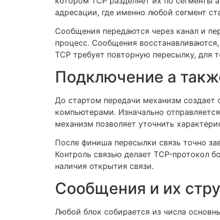
котором TCP разделяет их по сегменты а
адресации, где именно любой сегмент ст
Сообщения передаются через канал и пе
процесс. Сообщения восстанавливаются, 
TCP требует повторную пересылку, для т
Подключение а такж
До стартом передачи механизм создает 
компьютерами. Изначально отправляется 
механизм позволяет уточнить характери
После финиша пересылки связь точно за
Контроль связью делает TCP-протокол б
наличия открытия связи.
Сообщения и их стр
Любой блок собирается из числа основн