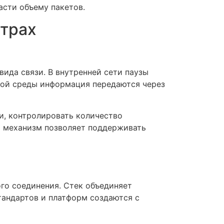
асти объему пакетов.
етрах
ида связи. В внутренней сети паузы
овой среды информация передаются через
и, контролировать количество
й механизм позволяет поддерживать
го соединения. Стек объединяет
тандартов и платформ создаются с