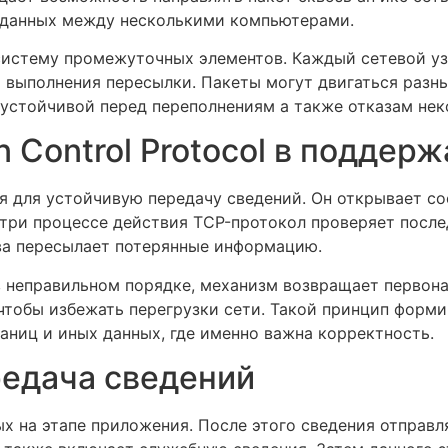
и данных между несколькими компьютерами.
систему промежуточных элементов. Каждый сетевой уз
 выполнения пересылки. Пакеты могут двигаться разны
 устойчивой перед переполнениям а также отказам нек
n Control Protocol в поддер
ется для устойчивую передачу сведений. Он открывает 
три процессе действия TCP-протокол проверяет после
ова пересылает потерянные информацию.
в неправильном порядке, механизм возвращает первона
 чтобы избежать перегрузки сети. Такой принцип форм
аниц и иных данных, где именно важна корректность.
редача сведений
х на этапе приложения. После этого сведения отправл