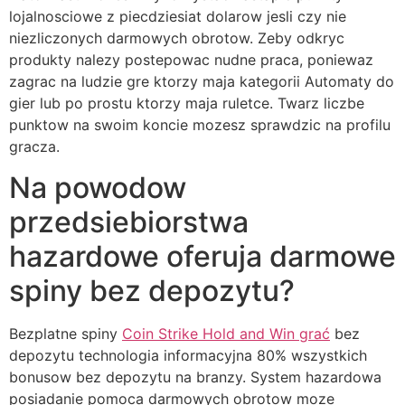
lojalnosciowe z piecdziesiat dolarow jesli czy nie
niezliczonych darmowych obrotow. Zeby odkryc
produkty nalezy postepowac nudne praca, poniewaz
zagrac na ludzie gre ktorzy maja kategorii Automaty do
gier lub po prostu ktorzy maja ruletce. Twarz liczbe
punktow na swoim koncie mozesz sprawdzic na profilu
gracza.
Na powodow
przedsiebiorstwa
hazardowe oferuja darmowe
spiny bez depozytu?
Bezplatne spiny
Coin Strike Hold and Win grać
bez
depozytu technologia informacyjna 80% wszystkich
bonusow bez depozytu na branzy. System hazardowa
posiadanie pomoca darmowych obrotow moze