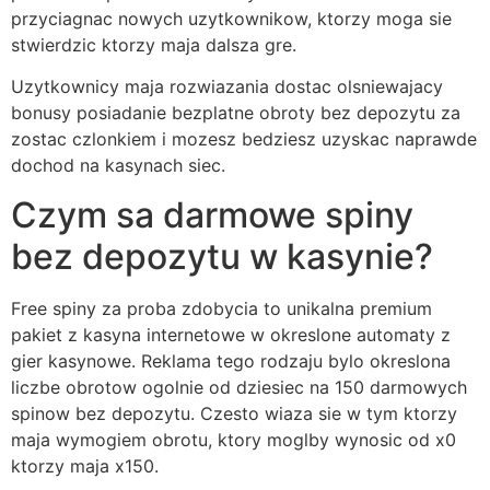
przyciagnac nowych uzytkownikow, ktorzy moga sie
stwierdzic ktorzy maja dalsza gre.
Uzytkownicy maja rozwiazania dostac olsniewajacy
bonusy posiadanie bezplatne obroty bez depozytu za
zostac czlonkiem i mozesz bedziesz uzyskac naprawde
dochod na kasynach siec.
Czym sa darmowe spiny
bez depozytu w kasynie?
Free spiny za proba zdobycia to unikalna premium
pakiet z kasyna internetowe w okreslone automaty z
gier kasynowe. Reklama tego rodzaju bylo okreslona
liczbe obrotow ogolnie od dziesiec na 150 darmowych
spinow bez depozytu. Czesto wiaza sie w tym ktorzy
maja wymogiem obrotu, ktory moglby wynosic od x0
ktorzy maja x150.