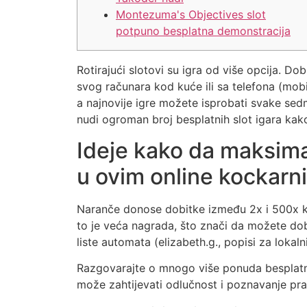
Montezuma's Objectives slot
potpuno besplatna demonstracija
Rotirajući slotovi su igra od više opcija. Do
svog računara kod kuće ili sa telefona (mobil
a najnovije igre možete isprobati svake se
nudi ogroman broj besplatnih slot igara kako 
Ideje kako da maksimal
u ovim online kockar
Naranče donose dobitke između 2x i 500x kako
to je veća nagrada, što znači da možete dobit
liste automata (elizabeth.g., popisi za lokaln
Razgovarajte o mnogo više ponuda besplatnih
može zahtijevati odlučnost i poznavanje prav