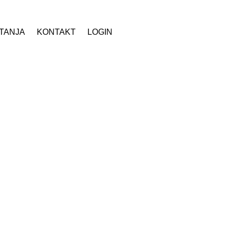
ITANJA
KONTAKT
LOGIN