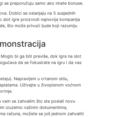
nogi se preporučuju samo ako imate bonuse.
ova. Dobici se oslanjaju na 5 susjednih
ino slot igre proizvodi najnovija kompanija
de, što može privući ljude koji razumiju
monstracija
oglo bi ga biti previše, dok igra na slot
ućava da se fokusirate na igru ​​i da vas
taju). Napravljeni u crtanom stilu,
im isplatama. Uživajte u živopisnom voćnom
vrtnje.
 vam se zahvalim što ste poslali novu
ugim izuzetno važnim dokumentima,
sma računa, možete se još jednom zahvaliti