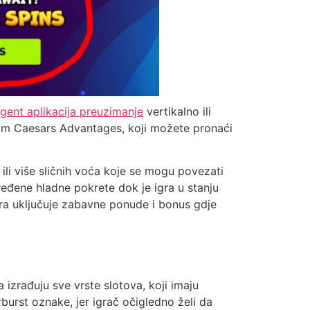
gent aplikacija preuzimanje
vertikalno ili
ram Caesars Advantages, koji možete pronaći
i ili više sličnih voća koje se mogu povezati
eđene hladne pokrete dok je igra u stanju
ra uključuje zabavne ponude i bonus gdje
izrađuju sve vrste slotova, koji imaju
burst oznake, jer igrač očigledno želi da