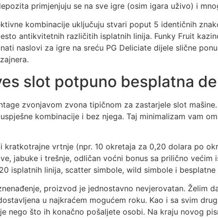
 depozita primjenjuju se na sve igre (osim igara uživo) i m
ktivne kombinacije uključuju stvari poput 5 identičnih znak
esto antikvitetnih različitih isplatnih linija. Funky Fruit kaz
ati naslovi za igre na sreću PG Deliciate dijele slične ponu
zajnera.
es slot potpuno besplatna de
ntage zvonjavom zvona tipičnom za zastarjele slot mašine. M
uspješne kombinacije i bez njega. Taj minimalizam vam omog
kratkotrajne vrtnje (npr. 10 okretaja za 0,20 dolara po okre
jive, jabuke i trešnje, odličan voćni bonus sa prilično već
 isplatnih linija, scatter simbole, wild simbole i besplatne 
znenađenje, proizvod je jednostavno nevjerovatan. Želim da
ti dostavljena u najkraćem mogućem roku. Kao i sa svim dr
je nego što ih konačno pošaljete osobi. Na kraju novog pi