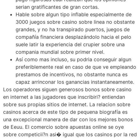
serian gratificantes de gran cortas.
Hable sobre algun tipo inflable especialmente de
3000 juegos sobre casino sobre linea no obstante
grandes, y no ha transpirado puertos, juegos de
compañía financiera desplazándolo hacia el pelo
suele latir la experiencia del crupier sobre una
compania mundial sobre primer nivel.
Así­ como mas incluso, su podria conseguir algun
preferiblemente real en caso de que ve empleando
prestamos de incentivos, no obstante nunca es
capaz arrinconar los ganancias instantaneamente.
Los operadores siguen generosos bonos sobre casino
en internet a las jugadores que inscribiri? entiendan
sobre sus propias sitios de internet. La relacion sobre
casinos acerca de este tipo de pequena biografía es
una excepcional manera de dar con los mejores bonos
de Eeuu. El comercio sobre apuestas online se oye
sobre competicii?n asi� igual que los casinos por la red