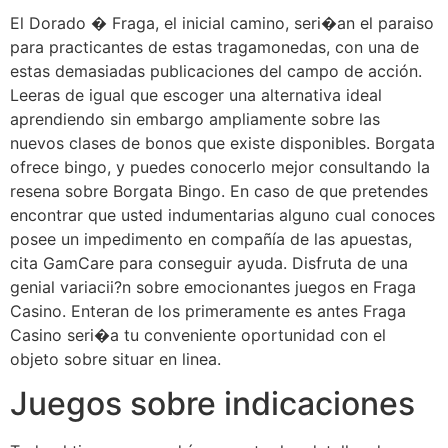
El Dorado � Fraga, el inicial camino, seri�an el paraiso
para practicantes de estas tragamonedas, con una de
estas demasiadas publicaciones del campo de acción.
Leeras de igual que escoger una alternativa ideal
aprendiendo sin embargo ampliamente sobre las
nuevos clases de bonos que existe disponibles. Borgata
ofrece bingo, y puedes conocerlo mejor consultando la
resena sobre Borgata Bingo. En caso de que pretendes
encontrar que usted indumentarias alguno cual conoces
posee un impedimento en compañía de las apuestas,
cita GamCare para conseguir ayuda. Disfruta de una
genial variacii?n sobre emocionantes juegos en Fraga
Casino. Enteran de los primeramente es antes Fraga
Casino seri�a tu conveniente oportunidad con el
objeto sobre situar en linea.
Juegos sobre indicaciones