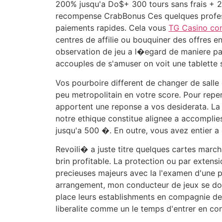
200% jusqu'a Do$+ 300 tours sans frais + 
recompense CrabBonus Ces quelques professi
paiements rapides. Cela vous
TG Casino co
centres de affilie ou bouquiner des offres e
observation de jeu a l�egard de maniere patro
accouples de s'amuser on voit une tablette s
Vos pourboire different de changer de salle 
peu metropolitain en votre score. Pour reper
apportent une reponse a vos desiderata. La l
notre ethique constitue alignee a accompli
jusqu'a 500 �. En outre, vous avez entier a g
Revoili� a juste titre quelques cartes march
brin profitable. La protection ou par exten
precieuses majeurs avec la l'examen d'une p
arrangement, mon conducteur de jeux se doit
place leurs establishments en compagnie de 
liberalite comme un le temps d'entrer en con