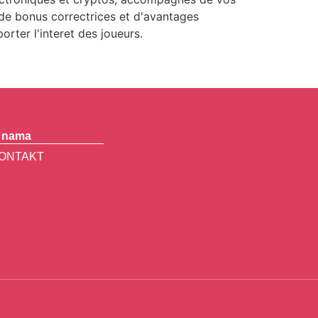
 de bonus correctrices et d'avantages
orter l'interet des joueurs.
 nama
ONTAKT