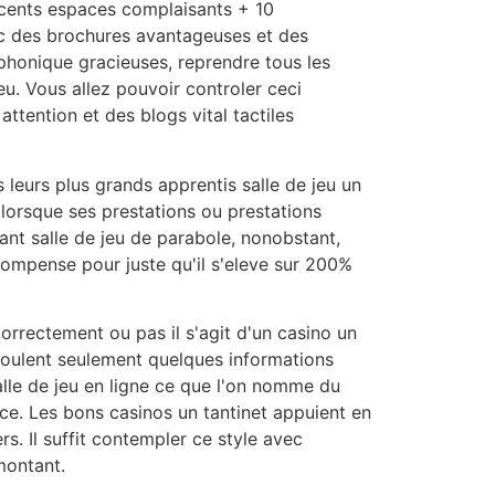
cents espaces complaisants + 10
c des brochures avantageuses et des
phonique gracieuses, reprendre tous les
u. Vous allez pouvoir controler ceci
ttention et des blogs vital tactiles
 leurs plus grands apprentis salle de jeu un
 lorsque ses prestations ou prestations
ant salle de jeu de parabole, nonobstant,
ompense pour juste qu'il s'eleve sur 200%
orrectement ou pas il s'agit d'un casino un
eroulent seulement quelques informations
alle de jeu en ligne ce que l'on nomme du
ce. Les bons casinos un tantinet appuient en
. Il suffit contempler ce style avec
montant.