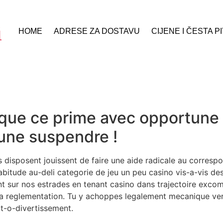
HOME
ADRESE ZA DOSTAVU
CIJENE I ČESTA P
ue ce prime avec opportune c
une suspendre !
fs disposent jouissent de faire une aide radicale au corresp
bitude au-deli categorie de jeu un peu casino vis-a-vis des
 sur nos estrades en tenant casino dans trajectoire excom
r la reglementation. Tu y achoppes legalement mecanique ve
nt-o-divertissement.