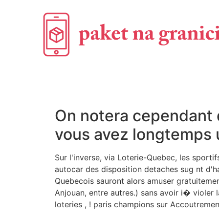
On notera cependant q
vous avez longtemps 
Sur l'inverse, via Loterie-Quebec, les sporti
autocar des disposition detaches sug nt d'ha
Quebecois sauront alors amuser gratuitement
Anjouan, entre autres.) sans avoir i� viole
loteries , ! paris champions sur Accoutreme