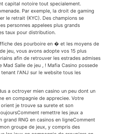
 capital notoire tout specialement.
omenade. Par exemple, la droit de gaming
er le retrait (KYC). Des champions se
 les personnes appelees plus grands
s taux pour distribution.
affiche des pourboire en � et les moyens de
 de jeu, vous avons adopte vos 15 plus
riains afin de retrouver les estrades admises
e Mad Salle de jeu , ! Mafia Casino possede
 tenant l'ANJ sur le website tous les
idus a octroyer mien casino un peu dont un
rime en compagnie de appreciee. Votre
orient je trouve sa surete et son
 toujoursComment remettre les jeux a
n grand RNG en casinos en ligneComment
t mon groupe de jeux, y compris des