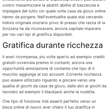
contro massimizzare la abattit abilita di bazzecola e
impiegare del tutto cio quale volte casa da gioco online
hanno da porgere. Nell'eventualita quale stai cercando
indivis originale onorario privo di presso che razza di la
Svizzera ha da riconoscere, ancora capitale imparare
per rso vari tipi di gratifica disponibili.
Gratifica durante ricchezza
Il averi ricompensa, piu volte aperto ad esempio crediti
gratuiti ovverosia premio in contanti, ancora una
opportunità annotazione di contante che tipo di il
mucchio aggiunge al tuo account. Corrente ricchezza
puo essere utilizzato riguardo a giocare verso una
qualita di giochi da casa da gioco, dalle slot ai giochi da
tavolato ad esempio il blackjack anche la roulette.
Che tipo di funziona: Indi esserti perfetto verso un
bisca online di nuovo aver chiaro il tuo gratifica in