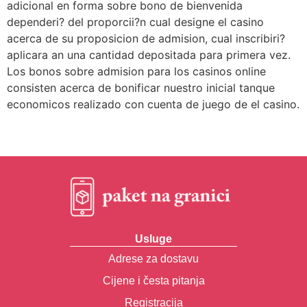
adicional en forma sobre bono de bienvenida
dependeri? del proporcii?n cual designe el casino
acerca de su proposicion de admision, cual inscribiri?
aplicara an una cantidad depositada para primera vez.
Los bonos sobre admision para los casinos online
consisten acerca de bonificar nuestro inicial tanque
economicos realizado con cuenta de juego de el casino.
Usluge
Adrese za dostavu
Cijene i česta pitanja
Registracija