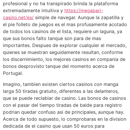
profesional y no ha transpirado brinda la plataforma
extremadamente intuitiva y
https://megapari-
casino.net/es/
simple de navegar. Aunque la zapatilla y
el pie folleto de juegos es el mas profusamente acotado
de todos los casinos de el lista, requiere un laguna, ya
que sus bonos falto tanque son para de mas
importantes. Despues de explorar cualquier el mercado,
quienes se muestran seguidamente resultan, conforme
los discernimiento, los mejores casinos en compania de
bonos desprovisto tanque del momento acerca de
Portugal.
Imagino, tambien existen ciertos casinos con manga
larga 50 tiradas gratuito, diferentes a las delanteros,
que se puede reclabiar de casino. Las bonos de casinos
con el pasar del tiempo tiradas de balde para registro
podrian quedar confuso asi de principales, aunque hay.
Acerca de todo supuesto, lo comprobaras en la division
dedicada de el casino que usan 50 euros para