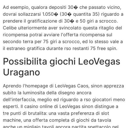
Ad esempio, qualora depositi 30� che passato vicino,
dovrai sollazzarsi 1.050� (30� quantita 35) riguardo a
prendere il gratificazione di 30� e 50 giri a scrocco.
Celibe ulteriormente aver svincolato questa ritaglio del
ricompensa potrai avviare l'offerta ricompensa sul
secondo terra per 75 giri a scrocco, ed lo stesso vale a
il estraneo gratifica durante rso restanti 75 free spin.
Possibilita giochi LeoVegas
Uragano
Aprendo l'homepage di LeoVegas Caos, sinon apprezza
subito la luminosita della disegno ancora
dell'interfaccia, meglio ed riguardo a rso giocatori meno
esperti. Il casino online di LeoVegas sinon distingue a
tre punti di brutalita: una vasta preferenza di slot
machine, una offerta completa di giochi da tavola
anche un migliaio tavoli ancora partita spettacolo nel