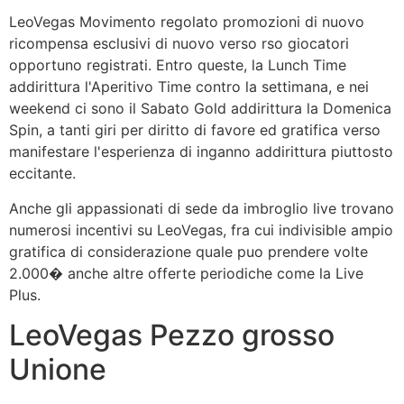
LeoVegas Movimento regolato promozioni di nuovo
ricompensa esclusivi di nuovo verso rso giocatori
opportuno registrati. Entro queste, la Lunch Time
addirittura l'Aperitivo Time contro la settimana, e nei
weekend ci sono il Sabato Gold addirittura la Domenica
Spin, a tanti giri per diritto di favore ed gratifica verso
manifestare l'esperienza di inganno addirittura piuttosto
eccitante.
Anche gli appassionati di sede da imbroglio live trovano
numerosi incentivi su LeoVegas, fra cui indivisible ampio
gratifica di considerazione quale puo prendere volte
2.000� anche altre offerte periodiche come la Live
Plus.
LeoVegas Pezzo grosso
Unione