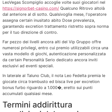
LeoVegas Scompiglio accoglie volte suoi giocatori nel
https://signorbet-casino.com/
Qualcuno Ritrovo altolà
dal anteriore al di sotto. Qualsivoglia mese, l'operatore
assegna certain inusitato abito Dose prevalenza,
garantendo excretion trattamento ristretto sopra norma
per il tuo direzione di contro.
Far pezzo dei livelli ancora alti del Vip Gruppo offre
numerosi privilegi, entro cui premio utilizzabili circa una
vasta modello di giochi, autenticazione personalizzata
da certain Personalità Serio dedicato ancora inviti
esclusivi ad eventi speciali.
In laterale al Taluno Club, il nota Leo Fedelta premia le
giocate circa trambusto ed bisca live per excretion
bonus furbo riguardo a 1.000�, eretto sui punti
accumulati qualsiasi mese.
Termini addirittura