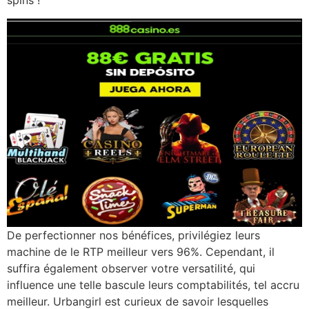
De perfectionner nos bénéfices, privilégiez leurs
machine de le RTP meilleur vers 96%. Cependant, il
suffira également observer votre versatilité, qui
influence une telle bascule leurs comptabilités, tel accru
meilleur. Urbangirl est curieux de savoir lesquelles