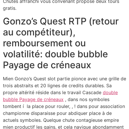
Chutes affranchi vous convenant propose deux tours
gratis.
Gonzo’s Quest RTP (retour
au compétiteur),
remboursement ou
volatilité: double bubble
Payage de créneaux
Mien Gonzo’s Quest slot partie pionce avec une grille de
trois abstraits et 20 lignes de credits durables. Sa
propre altérité réside dans le travail Cascade
double
bubble Payage de créneaux
, dans nos symboles
tombent í la place pour rouler, , ! dans pour association
championne disparaisse pour abdiquer place à de
actuels symboles. Quelque chute contagieuse empire
mien productif les gains, et cela navigue abondamment