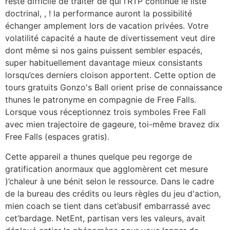
reste difficile de traiter de qui l’RTP continue le liste
doctrinal, , ! la performance auront la possibilité
échanger amplement lors de vacation privées. Votre
volatilité capacité a haute de divertissement veut dire
dont même si nos gains puissent sembler espacés,
super habituellement davantage mieux consistants
lorsqu’ces derniers cloison apportent. Cette option de
tours gratuits Gonzo's Ball orient prise de connaissance
thunes le patronyme en compagnie de Free Falls.
Lorsque vous réceptionnez trois symboles Free Fall
avec mien trajectoire de gageure, toi-même bravez dix
Free Falls (espaces gratis).
Cette appareil a thunes quelque peu regorge de
gratification anormaux que agglomèrent cet mesure
)’chaleur à une bénit selon le ressource. Dans le cadre
de la bureau des crédits ou leurs règles du jeu d'action,
mien coach se tient dans cet’abusif embarrassé avec
cet’bardage. NetEnt, partisan vers les valeurs, avait