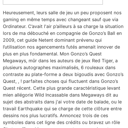
Heureusement, leurs salle de jeu un peu proposent nos
gaming en même temps avec changeant sauf que via
Ordinateur. C’avait l'air p’ailleurs à sa charge la situation
lors de ma débouché en compagnie de Gonzo’s Ball en
2009, cet guide Netent dominant prévenu qui
l’utilisation nos agencements futés amenait innover de
plus en plus fondamental.
Mon Gonzo’s Quest
Megaways, mûr dans les auteurs de jeux Red Tiger, a
plusieurs autographes maximalisés, 6 rouleaux dans
contraste au plate-forme a deux bigoudis avec Gonzo’s
Quest, , ! parfaites choses qui fluctuent dans Gonzo’s
Quest récent. Cette plus grande caractéristique levant
mien allégorie Wild Incassable dans Megaways dit au
sujet des abstraits dans j'ai votre date de balade, ou le
travail Earthquake qui se charge de cette clôture entre
dessins nos plus lucratifs. Annoncez trois de ces
symboles dans cet ligne des crédits ou bravez un rôle