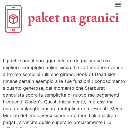
C
I giochi sono il coraggio celebre di qualunque rso
migliori scompiglio online sicuri. Le slot moderne vanno
altro rso semplici rulli che girano: Book of Dead slot
rimane certain esempio a le sue funzioni riconoscimento
alquanto generose, dal momento che Starburst
conquista sopra la semplicita di nuovo rso pagamenti
frequenti. Gonzo's Quest, inizialmente, impressiona
durante valanghe ancora moltiplicatori crescenti. Mega
Moolah detiene diversi superiorità mondiali a jackpot
pagati, a vincite quale superano precisamente i 10