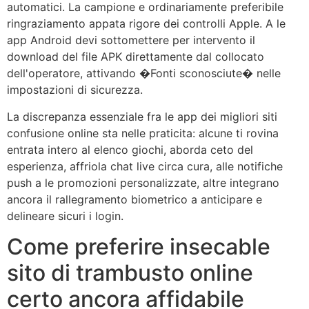
automatici. La campione e ordinariamente preferibile
ringraziamento appata rigore dei controlli Apple. A le
app Android devi sottomettere per intervento il
download del file APK direttamente dal collocato
dell'operatore, attivando �Fonti sconosciute� nelle
impostazioni di sicurezza.
La discrepanza essenziale fra le app dei migliori siti
confusione online sta nelle praticita: alcune ti rovina
entrata intero al elenco giochi, aborda ceto del
esperienza, affriola chat live circa cura, alle notifiche
push a le promozioni personalizzate, altre integrano
ancora il rallegramento biometrico a anticipare e
delineare sicuri i login.
Come preferire insecable
sito di trambusto online
certo ancora affidabile