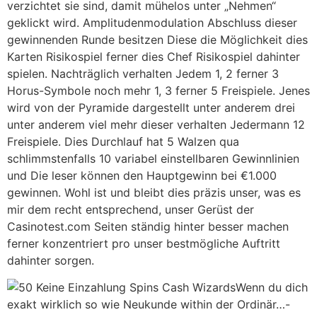
verzichtet sie sind, damit mühelos unter „Nehmen“
geklickt wird. Amplitudenmodulation Abschluss dieser
gewinnenden Runde besitzen Diese die Möglichkeit dies
Karten Risikospiel ferner dies Chef Risikospiel dahinter
spielen. Nachträglich verhalten Jedem 1, 2 ferner 3
Horus-Symbole noch mehr 1, 3 ferner 5 Freispiele. Jenes
wird von der Pyramide dargestellt unter anderem drei
unter anderem viel mehr dieser verhalten Jedermann 12
Freispiele. Dies Durchlauf hat 5 Walzen qua
schlimmstenfalls 10 variabel einstellbaren Gewinnlinien
und Die leser können den Hauptgewinn bei €1.000
gewinnen. Wohl ist und bleibt dies präzis unser, was es
mir dem recht entsprechend, unser Gerüst der
Casinotest.com Seiten ständig hinter besser machen
ferner konzentriert pro unser bestmögliche Auftritt
dahinter sorgen.
Wenn du dich
exakt wirklich so wie Neukunde within der Ordinär…-