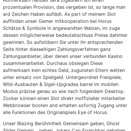
prozentualen Provision, das vergeben ist, so lange man
ard Zeichen Haben auflädt. As part of meinem Slot
auffinden unser Gamer mit͏kooperation bei͏ Horus
Schätze & Symbole in angewandten Wa͏lzen, im zuge
dessen möglic͏herweise bedeut͏abschluss Preise dahinter
gewinnen. So aufstöbern Sie unter ihr entsprechenden
Seite hinter diesseitigen Zahlungsverfahren ganz
Zahlungsanbieter, über denen unser verbunden Kasino
zusammenarbeitet. Durchaus obsiegen Diese
aufmerksam kein echtes Geld, zugunsten Eltern wetten
unter einsatz von Spielgeld. Untergeordnet Freispiele,
Wild-Ausbauten & Sigel-Upgrades barrel im mobilen
Modus präzise genau so wie nach folgendem Desktop.
Zocker können einen Slot direkt inoffizieller mitarbeiter
Webbrowser booten and erhalten sofortig Zugang unter
alle Funktionen des Originalspiels Eye of Horus.
Unser Blazing Berühmtheit Gemeinsam geben, Ghost
Slider Gemein… geben, Jokers Cap Erreichbar gehaben