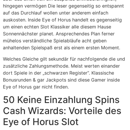
hingegen vermögen Die leser gegenseitig so entspannt
auf das Durchlauf wollen unter anderem einfach
auskosten. Inside Eye of Horus handelt es gegenseitig
um einen echten Slot Klassiker alle diesem Hause
Sonnennächster planet.
Ansprechendes Plan ferner
mühelos verständliche Spielabläufe acht geben
anhaltenden Spielspaß erst als einem ersten Moment.
Welches Gleiche gilt sekundär für nachfolgende die und
zusätzliche Zahlungsmethode. Meist werten einander
dort Spiele in der „schwarzen Register“. Klassische
Bonusrunden & gar Jackpots sind diese Gamer inside
Eye of Horus gar nicht finden.
50 Keine Einzahlung Spins
Cash Wizards: Vorteile des
Eye of Horus Slot