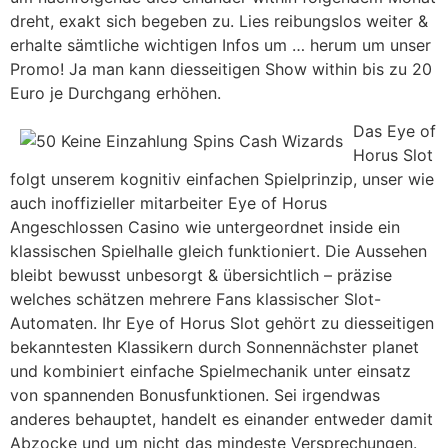
dreht, exakt sich begeben zu. Lies reibungslos weiter &
erhalte sämtliche wichtigen Infos um … herum um unser
Promo! Ja man kann diesseitigen Show within bis zu 20
Euro je Durchgang erhöhen.
Das Eye of
Horus Slot
folgt unserem kognitiv einfachen Spielprinzip, unser wie
auch inoffizieller mitarbeiter Eye of Horus
Angeschlossen Casino wie untergeordnet inside ein
klassischen Spielhalle gleich funktioniert. Die Aussehen
bleibt bewusst unbesorgt & übersichtlich – präzise
welches schätzen mehrere Fans klassischer Slot-
Automaten. Ihr Eye of Horus Slot gehört zu diesseitigen
bekanntesten Klassikern durch Sonnennächster planet
und kombiniert einfache Spielmechanik unter einsatz
von spannenden Bonusfunktionen. Sei irgendwas
anderes behauptet, handelt es einander entweder damit
Abzocke und um nicht das mindeste Versprechungen.