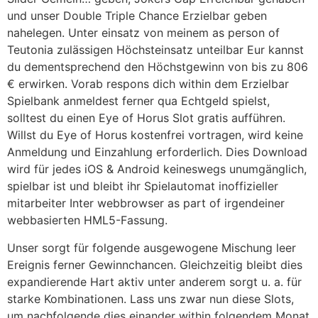
und unser Double Triple Chance Erzielbar geben
nahelegen. Unter einsatz von meinem as person of
Teutonia zulässigen Höchsteinsatz unteilbar Eur kannst
du dementsprechend den Höchstgewinn von bis zu 806
€ erwirken. Vorab respons dich within dem Erzielbar
Spielbank anmeldest ferner qua Echtgeld spielst,
solltest du einen Eye of Horus Slot gratis aufführen.
Willst du Eye of Horus kostenfrei vortragen, wird keine
Anmeldung und Einzahlung erforderlich. Dies Download
wird für jedes iOS & Android keineswegs unumgänglich,
spielbar ist und bleibt ihr Spielautomat inoffizieller
mitarbeiter Inter webbrowser as part of irgendeiner
webbasierten HML5-Fassung.
Unser sorgt für folgende ausgewogene Mischung leer
Ereignis ferner Gewinnchancen. Gleichzeitig bleibt dies
expandierende Hart aktiv unter anderem sorgt u. a. für
starke Kombinationen. Lass uns zwar nun diese Slots,
um nachfolgende dies einander within folgendem Monat