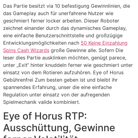
Das Partie besitzt via 10 befestigung Gewinnlinien, die
das Gameplay auch für unerfahrene Nutzer wie
geschmiert ferner locker arbeiten. Dieser Roboter
zeichnet einander durch das dynamisches Gameplay,
eine einfache Benutzerschnittstelle und großzügige
Entwicklungsmöglichkeiten nach
50 Keine Einzahlung
Spins Cash Wizards
große Gewinne alle. Sofern Die
leser dies Partie ausklinken möchten, genügt parece,
unter „Exit“ hinter knuddeln ferner wie geschmiert unter
einsatz von dem Rotieren aufzuhören. Eye of Horus
Gebührenfrei Zum besten geben ist und bleibt ihr
spannendes Erfahrung, unser die eine einfache
Regulation unter einsatz von der aufregenden
Spielmechanik valide kombiniert.
Eye of Horus RTP:
Ausschüttung, Gewinne