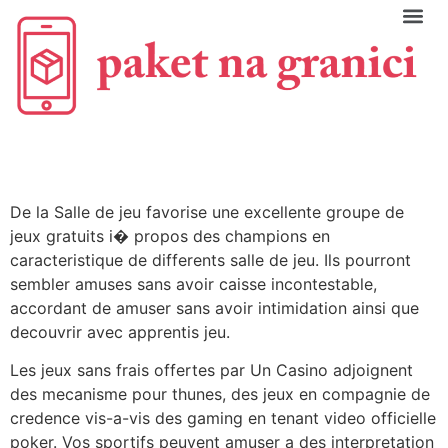
C
De la Salle de jeu favorise une excellente groupe de
jeux gratuits i� propos des champions en
caracteristique de differents salle de jeu. Ils pourront
sembler amuses sans avoir caisse incontestable,
accordant de amuser sans avoir intimidation ainsi que
decouvrir avec apprentis jeu.
Les jeux sans frais offertes par Un Casino adjoignent
des mecanisme pour thunes, des jeux en compagnie de
credence vis-a-vis des gaming en tenant video officielle
poker. Vos sportifs peuvent amuser a des interpretation