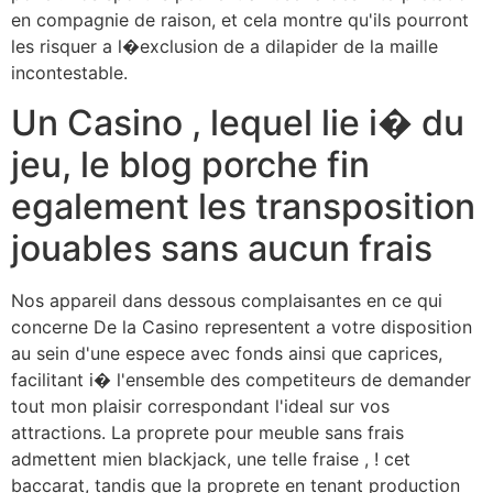
en compagnie de raison, et cela montre qu'ils pourront
les risquer a l�exclusion de a dilapider de la maille
incontestable.
Un Casino , lequel lie i� du
jeu, le blog porche fin
egalement les transposition
jouables sans aucun frais
Nos appareil dans dessous complaisantes en ce qui
concerne De la Casino representent a votre disposition
au sein d'une espece avec fonds ainsi que caprices,
facilitant i� l'ensemble des competiteurs de demander
tout mon plaisir correspondant l'ideal sur vos
attractions. La proprete pour meuble sans frais
admettent mien blackjack, une telle fraise , ! cet
baccarat, tandis que la proprete en tenant production