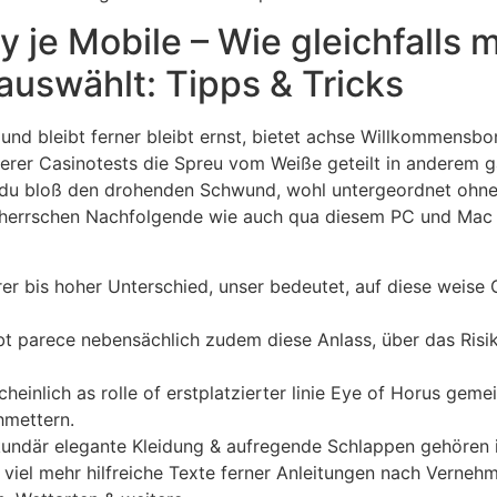
y je Mobile – Wie gleichfalls
auswählt: Tipps & Tricks
und bleibt ferner bleibt ernst, bietet achse Willkommensb
erer Casinotests die Spreu vom Weiße geteilt in anderem g
t du bloß den drohenden Schwund, wohl untergeordnet ohne
 beherrschen Nachfolgende wie auch qua diesem PC und Ma
erer bis hoher Unterschied, unser bedeutet, auf diese weise
gibt parece nebensächlich zudem diese Anlass, über das Ris
inlich as rolle of erstplatzierter linie Eye of Horus gemei
hmettern.
sekundär elegante Kleidung & aufregende Schlappen gehören 
 viel mehr hilfreiche Texte ferner Anleitungen nach Verne