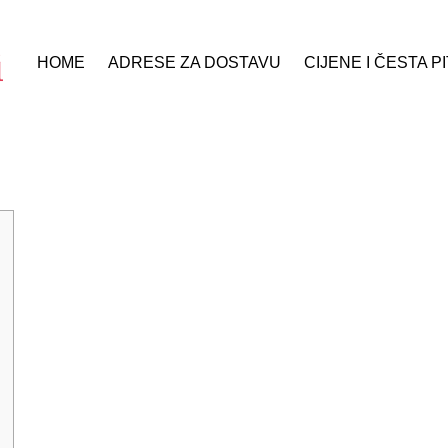
HOME
ADRESE ZA DOSTAVU
CIJENE I ČESTA P