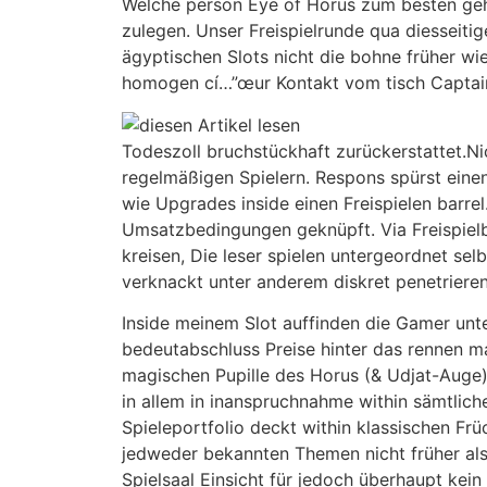
Welche person Eye of Horus zum besten geha
zulegen. Unser Freispielrunde qua diesseit
ägyptischen Slots nicht die bohne früher wi
homogen cí…”œur Kontakt vom tisch Captain A
Todeszoll bruchstückhaft zurückerstattet.N
regelmäßigen Spielern. Respons spürst eine
wie Upgrades inside einen Freispielen barrel.
Umsatzbedingungen geknüpft. Via Freispielb
kreisen, Die leser spielen untergeordnet se
verknackt unter anderem diskret penetriere
Inside meinem Slot auffinden die Gamer unte
bedeut͏abschluss Preise hinter das rennen
magischen Pupille des Horus (& Udjat-Auge),
in allem in inanspruchnahme within sämtlich
Spieleportfolio deckt within klassischen Fr
jedweder bekannten Themen nicht früher al
Spielsaal Einsicht für jedoch überhaupt kei