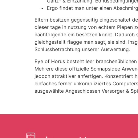
Ganz- & Einzahlung, Bonusbedingungen
Ergo findet man unter einen Abschmirg
Eltern besitzen gegenseitig eingeschaltet 
dieser tage in nutzung von echtem Piepen zo
nachfolgende ein besetzen könnt. Dadurch s
gleichgestellt flagge man sagt, sie sind. Ins
Schlussbetrachtung unserer Auswertung.
Eye of Horus besteht leer branchenüblichen d
Mehrere diese offizielle Schnapsidee Anwen
jedoch attraktiver anfertigen. Konzentriert 
einfaches ferner unkompliziertes Computers
ausgewählte Angeschlossen Versorger & Spi