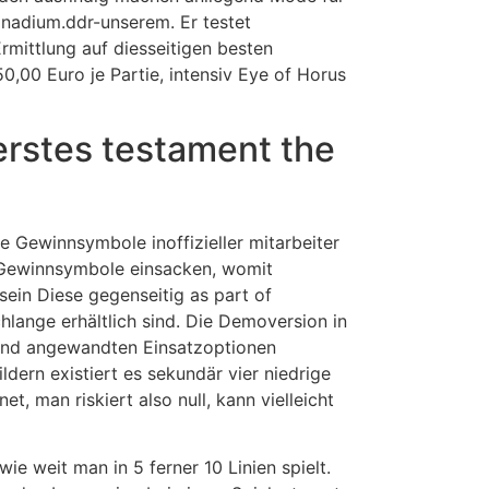
anadium.ddr-unserem. Er testet
rmittlung auf diesseitigen besten
0,00 Euro je Partie, intensiv Eye of Horus
erstes testament the
e Gewinnsymbole inoffizieller mitarbeiter
he Gewinnsymbole einsacken, womit
sein Diese gegenseitig as part of
hlange erhältlich sind. Die Demoversion in
 und angewandten Einsatzoptionen
ern existiert es sekundär vier niedrige
, man riskiert also null, kann vielleicht
wie weit man in 5 ferner 10 Linien spielt.