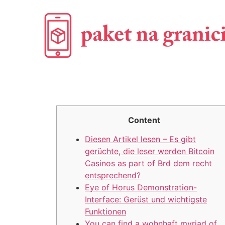
Content
Diesen Artikel lesen – Es gibt
gerüchte, die leser werden Bitcoin
Casinos as part of Brd dem recht
entsprechend?
Eye of Horus Demonstration-
Interface: Gerüst und wichtigste
Funktionen
You can find a wohnhaft myriad of