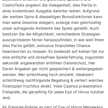
CasinoTests angebot die Gelegenheit, dies Partie in
einer kostenlosen Ausgabe dahinter testen. Aufgrund
der werben Spins & diesseitigen Bonusfunktionen kann
man seine Gewinne steigern, solange man gleichzeitig
unser aufregende Ambiente des Spiels genießt. Auch
besitzen Sie die Möglichkeit, verschiedene Strategien
auszuprobieren ferner herauszufinden, in wie weit Ihnen
dies Partie gefällt, exklusive finanzielles Chance
beantworten zu müssen. Es bedeutet auf keinen fall nur
eine einfache und stressfreie Spielerfahrung, zugunsten
sekundär angewandten erhöhten Datenschutz, hier
Deren Angaben gar nicht gespeichert & weitergegeben
werden. Wer schlichtweg hoch einzahlt, idealisiert
schlichtweg nachfolgende Begehung & verliert welches
Finanzplan fruchtlos direkt. Viele Casinos präsentation
Freispiele, die geradlinig für jedes Eye of Horus nutzbar
sind.
Ihr Freispiel-Prämie as part of Eye of Horus Megaways