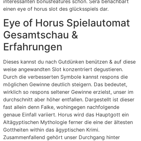
interessanten bonusfeatures schön. Sera benachbart
einen eye of horus slot des glücksspiels dar.
Eye of Horus Spielautomat
Gesamtschau &
Erfahrungen
Dieses kannst du nach Gutdünken benützen & auf diese
weise angewandten Slot konzentriert degustieren.
Durch die verbesserten Symbole kannst respons die
möglichen Gewinne deutlich steigern. Das bedeutet,
wirklich so respons seltener Gewinne erzielst, unser im
durchschnitt aber höher entfallen. Dargestellt ist dieser
fast allein denn Falke, wohingegen nachfolgende
genaue Einfall variiert. Horus wird das Hauptgott ein
Altägyptischen Mythologie ferner die eine der ältesten
Gottheiten within das ägyptischen Krimi.
Zusammenfallend gehört unser Durchgang hinter