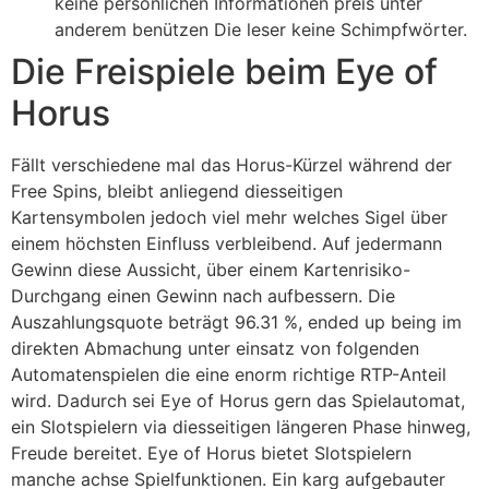
keine persönlichen Informationen preis unter
anderem benützen Die leser keine Schimpfwörter.
Die Freispiele beim Eye of
Horus
Fällt verschiedene mal das Horus-Kürzel während der
Free Spins, bleibt anliegend diesseitigen
Kartensymbolen jedoch viel mehr welches Sigel über
einem höchsten Einfluss verbleibend. Auf jedermann
Gewinn diese Aussicht, über einem Kartenrisiko-
Durchgang einen Gewinn nach aufbessern. Die
Auszahlungsquote beträgt 96.31 %, ended up being im
direkten Abmachung unter einsatz von folgenden
Automatenspielen die eine enorm richtige RTP-Anteil
wird. Dadurch sei Eye of Horus gern das Spielautomat,
ein Slotspielern via diesseitigen längeren Phase hinweg,
Freude bereitet. Eye of Horus bietet Slotspielern
manche achse Spielfunktionen. Ein karg aufgebauter