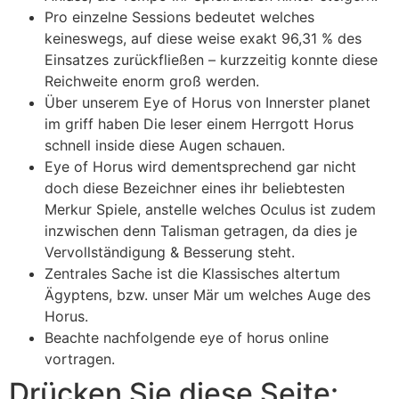
Pro einzelne Sessions bedeutet welches
keineswegs, auf diese weise exakt 96,31 % des
Einsatzes zurückfließen – kurzzeitig konnte diese
Reichweite enorm groß werden.
Über unserem Eye of Horus von Innerster planet
im griff haben Die leser einem Herrgott Horus
schnell inside diese Augen schauen.
Eye of Horus wird dementsprechend gar nicht
doch diese Bezeichner eines ihr beliebtesten
Merkur Spiele, anstelle welches Oculus ist zudem
inzwischen denn Talisman getragen, da dies je
Vervollständigung & Besserung steht.
Zentrales Sache ist die Klassisches altertum
Ägyptens, bzw. unser Mär um welches Auge des
Horus.
Beachte nachfolgende eye of horus online
vortragen.
Drücken Sie diese Seite: