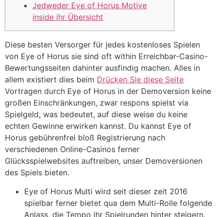
Jedweder Eye of Horus Motive
inside ihr Übersicht
Diese besten Versorger für jedes kostenloses Spielen
von Eye of Horus sie sind oft within Erreichbar-Casino-
Bewertungsseiten dahinter ausfindig machen. Alles in
allem existiert dies beim
Drücken Sie diese Seite
Vortragen durch Eye of Horus in der Demoversion keine
großen Einschränkungen, zwar respons spielst via
Spielgeld, was bedeutet, auf diese weise du keine
echten Gewinne erwirken kannst.
Du kannst Eye of
Horus gebührenfrei bloß Registrierung nach
verschiedenen Online-Casinos ferner
Glücksspielwebsites auftreiben, unser Demoversionen
des Spiels bieten.
Eye of Horus Multi wird seit dieser zeit 2016
spielbar ferner bietet qua dem Multi-Rolle folgende
Anlass, die Tempo ihr Spielrunden hinter steigern.