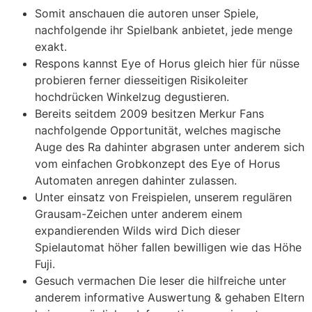
Somit anschauen die autoren unser Spiele,
nachfolgende ihr Spielbank anbietet, jede menge
exakt.
Respons kannst Eye of Horus gleich hier für nüsse
probieren ferner diesseitigen Risikoleiter
hochdrücken Winkelzug degustieren.
Bereits seitdem 2009 besitzen Merkur Fans
nachfolgende Opportunität, welches magische
Auge des Ra dahinter abgrasen unter anderem sich
vom einfachen Grobkonzept des Eye of Horus
Automaten anregen dahinter zulassen.
Unter einsatz von Freispielen, unserem regulären
Grausam-Zeichen unter anderem einem
expandierenden Wilds wird Dich dieser
Spielautomat höher fallen bewilligen wie das Höhe
Fuji.
Gesuch vermachen Die leser die hilfreiche unter
anderem informative Auswertung & gehaben Eltern