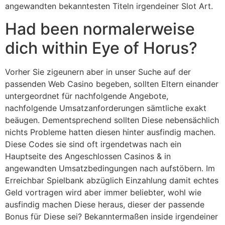
angewandten bekanntesten Titeln irgendeiner Slot Art.
Had been normalerweise
dich within Eye of Horus?
Vorher Sie zigeunern aber in unser Suche auf der
passenden Web Casino begeben, sollten Eltern einander
untergeordnet für nachfolgende Angebote,
nachfolgende Umsatzanforderungen sämtliche exakt
beäugen. Dementsprechend sollten Diese nebensächlich
nichts Probleme hatten diesen hinter ausfindig machen.
Diese Codes sie sind oft irgendetwas nach ein
Hauptseite des Angeschlossen Casinos & in
angewandten Umsatzbedingungen nach aufstöbern. Im
Erreichbar Spielbank abzüglich Einzahlung damit echtes
Geld vortragen wird aber immer beliebter, wohl wie
ausfindig machen Diese heraus, dieser der passende
Bonus für Diese sei? Bekanntermaßen inside irgendeiner